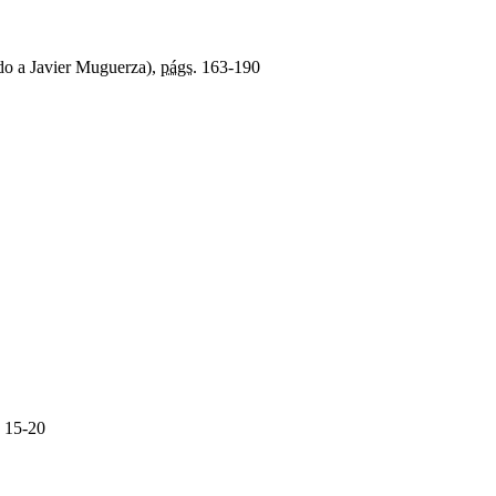
do a Javier Muguerza),
págs.
163-190
15-20