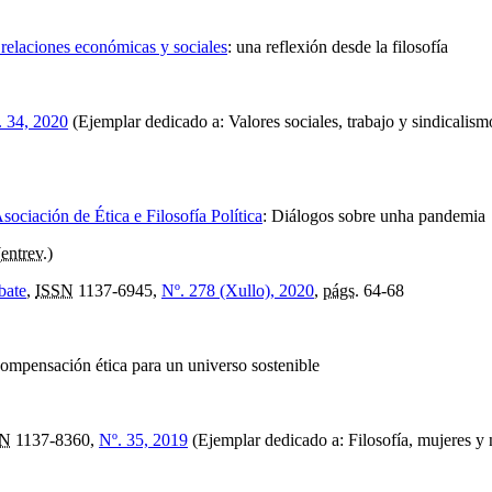
s relaciones económicas y sociales
:
una reflexión desde la filosofía
. 34, 2020
(Ejemplar dedicado a: Valores sociales, trabajo y sindicalism
ociación de Ética e Filosofía Política
:
Diálogos sobre unha pandemia
(
entrev.
)
bate
,
ISSN
1137-6945,
Nº. 278 (Xullo), 2020
,
págs.
64-68
ompensación ética para un universo sostenible
SN
1137-8360,
Nº. 35, 2019
(Ejemplar dedicado a: Filosofía, mujeres y