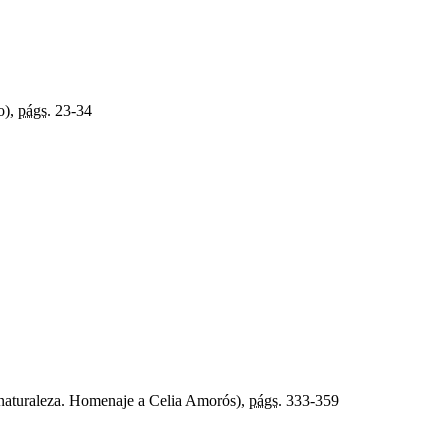
o),
págs.
23-34
 naturaleza. Homenaje a Celia Amorós),
págs.
333-359