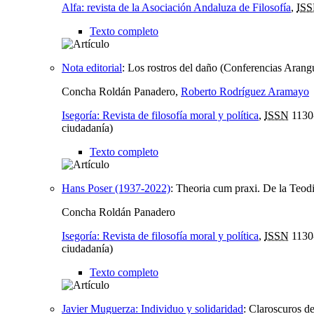
Alfa: revista de la Asociación Andaluza de Filosofía
,
IS
Texto completo
Nota editorial
:
Los rostros del daño (Conferencias Arangu
Concha Roldán Panadero,
Roberto Rodríguez Aramayo
Isegoría: Revista de filosofía moral y política
,
ISSN
1130
ciudadanía)
Texto completo
Hans Poser (1937-2022)
:
Theoria cum praxi. De la Teodi
Concha Roldán Panadero
Isegoría: Revista de filosofía moral y política
,
ISSN
1130
ciudadanía)
Texto completo
Javier Muguerza: Individuo y solidaridad
:
Claroscuros des