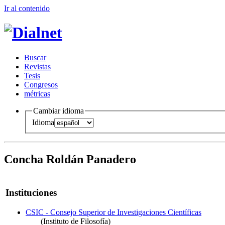
Ir al conteni
d
o
B
uscar
R
evistas
T
esis
Co
n
gresos
m
étricas
Cambiar idioma
Idioma
Concha Roldán Panadero
Instituciones
CSIC - Consejo Superior de Investigaciones Científicas
(Instituto de Filosofía)