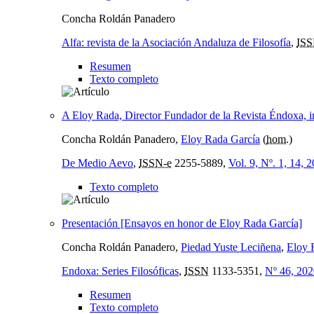
Concha Roldán Panadero
Alfa: revista de la Asociación Andaluza de Filosofía
,
IS
Resumen
Texto completo
A Eloy Rada, Director Fundador de la Revista Éndoxa,
Concha Roldán Panadero,
Eloy Rada García
(
hom.
)
De Medio Aevo
,
ISSN-e
2255-5889,
Vol. 9, Nº. 1, 14, 
Texto completo
Presentación [Ensayos en honor de Eloy Rada García]
Concha Roldán Panadero,
Piedad Yuste Leciñena
,
Eloy 
Endoxa: Series Filosóficas
,
ISSN
1133-5351,
Nº 46, 202
Resumen
Texto completo