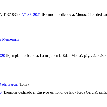
SN
1137-8360,
Nº. 37, 2021
(Ejemplar dedicado a: Monográfico dedica
 in Memoriam
2020
(Ejemplar dedicado a: La mujer en la Edad Media),
págs.
229-230
Rada García
(
hom.
)
0
(Ejemplar dedicado a: Ensayos en honor de Eloy Rada García),
págs.