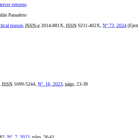
tercer entorno
ldán Panadero
ctical reason
,
ISSN-e
2014-881X,
ISSN
0211-402X,
Nº 73, 2024
(Ejemp
,
ISSN
1699-5244,
Nº. 16, 2023
,
págs.
23-38
82,
Nº. 7, 2023
,
págs.
56-61