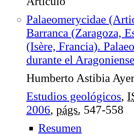
Palaeomerycidae (Arti
Barranca (Zaragoza, E
(Isère, Francia). Pala
durante el Aragoniense
Humberto Astibia Aye
Estudios geológicos
,
I
2006
,
págs.
547-558
Resumen