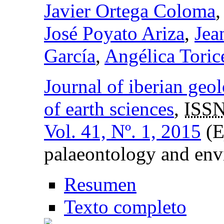
Javier Ortega Coloma
José Poyato Ariza
,
Jea
García
,
Angélica Toric
Journal of iberian geol
of earth sciences
,
ISSN
Vol. 41, Nº. 1, 2015
(E
palaeontology and en
Resumen
Texto completo