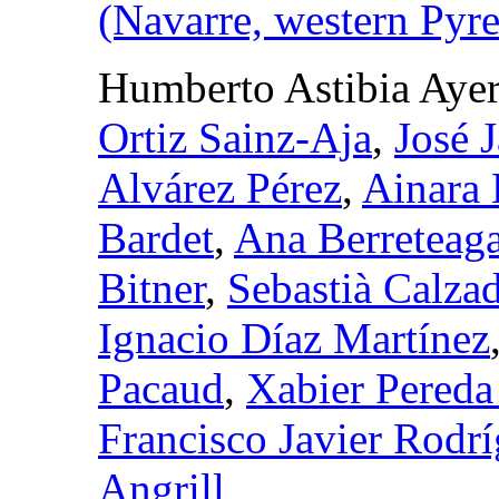
(Navarre, western Pyr
Humberto Astibia Ayer
Ortiz Sainz-Aja
,
José 
Alvárez Pérez
,
Ainara 
Bardet
,
Ana Berreteag
Bitner
,
Sebastià Calzad
Ignacio Díaz Martínez
Pacaud
,
Xabier Pereda
Francisco Javier Rodr
Angrill