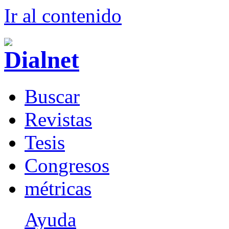
Ir al conteni
d
o
B
uscar
R
evistas
T
esis
Co
n
gresos
m
étricas
Ayuda