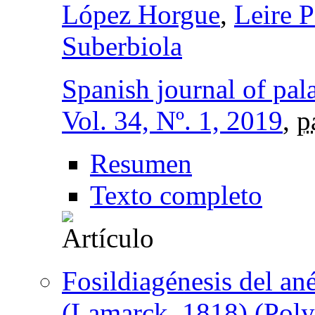
López Horgue
,
Leire 
Suberbiola
Spanish journal of pal
Vol. 34, Nº. 1, 2019
,
p
Resumen
Texto completo
Fosildiagénesis del ané
(Lamarck, 1818) (Poly