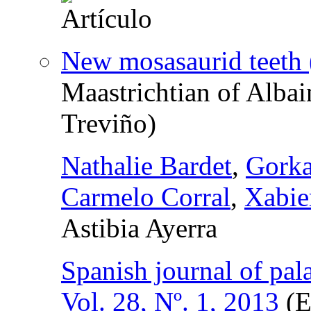
New mosasaurid teeth 
Maastrichtian of Alba
Treviño)
Nathalie Bardet
,
Gorka
Carmelo Corral
,
Xabie
Astibia Ayerra
Spanish journal of pal
Vol. 28, Nº. 1, 2013
(E