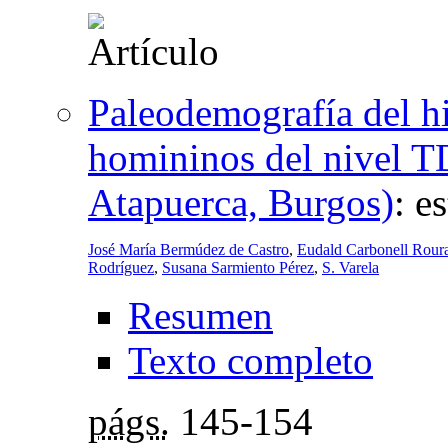
Paleodemografía del h
homininos del nivel T
Atapuerca, Burgos)
:
es
José María Bermúdez de Castro
,
Eudald Carbonell Rour
Rodríguez
,
Susana Sarmiento Pérez
,
S. Varela
Resumen
Texto completo
págs.
145-154