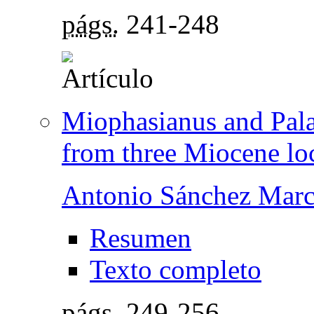
págs.
241-248
Miophasianus and Pala
from three Miocene loc
Antonio Sánchez Mar
Resumen
Texto completo
págs.
249-256