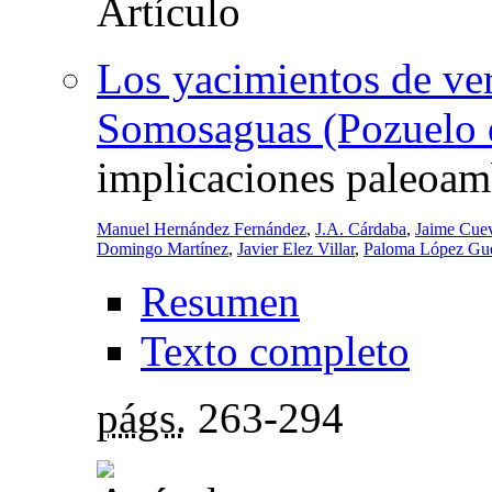
Los yacimientos de ve
Somosaguas (Pozuelo 
implicaciones paleoamb
Manuel Hernández Fernández
,
J.A. Cárdaba
,
Jaime Cue
Domingo Martínez
,
Javier Elez Villar
,
Paloma López Gue
Resumen
Texto completo
págs.
263-294