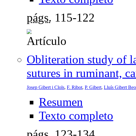
págs.
115-122
Obliteration study of 
sutures in ruminant, c
Josep Gibert i Clols
,
F. Ribot
,
P. Gibert
,
Lluís Gibert Beo
Resumen
Texto completo
págs.
123-134