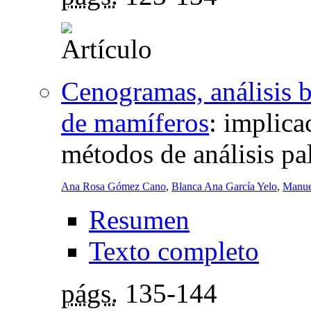
Cenogramas, análisis b
de mamíferos
:
implicac
métodos de análisis pa
Ana Rosa Gómez Cano
,
Blanca Ana García Yelo
,
Manue
Resumen
Texto completo
págs.
135-144