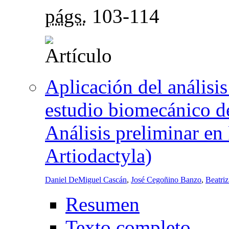
págs.
103-114
Aplicación del análisis
estudio biomecánico de
Análisis preliminar en
Artiodactyla)
Daniel DeMiguel Cascán
,
José Cegoñino Banzo
,
Beatri
Resumen
Texto completo