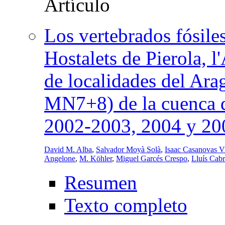
Los vertebrados fósile
Hostalets de Pierola, l
de localidades del Ar
MN7+8) de la cuenca 
2002-2003, 2004 y 20
David M. Alba
,
Salvador Moyà Solà
,
Isaac Casanovas Vi
Angelone
,
M. Köhler
,
Miguel Garcés Crespo
,
Lluís Cabr
Resumen
Texto completo