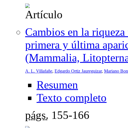
Cambios en la riqueza 
primera y última apari
(Mammalia, Litopterna
A. L. Villafañe
,
Edgardo Ortiz Jaureguizar
,
Mariano Bo
Resumen
Texto completo
págs.
155-166