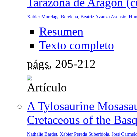
Tarazona de Aragón (c
Xabier Murelaga Bereicua
,
Beatriz Azanza Asensio
,
Hum
Resumen
Texto completo
págs.
205-212
A Tylosaurine Mosasau
Cretaceous of the Bas
Nathalie Bardet
,
Xabier Pereda Suberbiola
,
José Carmelo