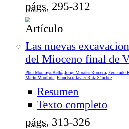
págs.
295-312
Las nuevas excavacion
del Mioceno final de V
Plini Montoya Belló
,
Jorge Morales Romero
,
Fernando 
Marin Monforte
,
Francisco Javier Ruiz Sánchez
Resumen
Texto completo
págs.
313-326