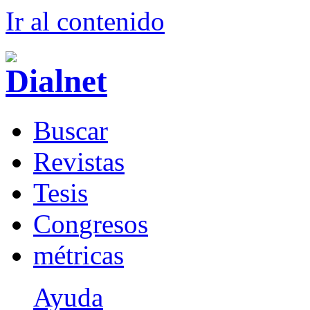
Ir al conteni
d
o
B
uscar
R
evistas
T
esis
Co
n
gresos
m
étricas
Ayuda