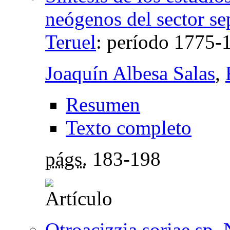
neógenos del sector se
Teruel
:
período 1775-
Joaquín Albesa Salas
,
Resumen
Texto completo
págs.
183-198
Otroacizzia soriae sp.