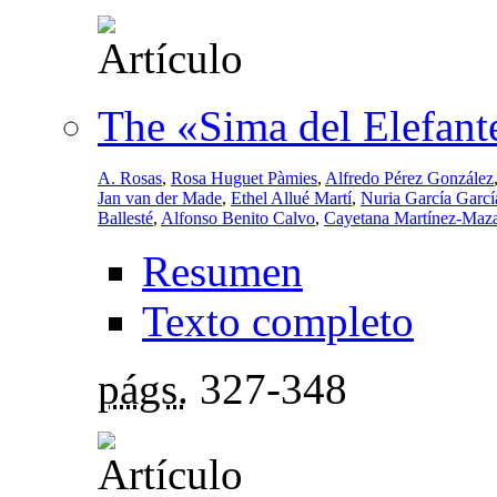
The «Sima del Elefante
A. Rosas
,
Rosa Huguet Pàmies
,
Alfredo Pérez González
Jan van der Made
,
Ethel Allué Martí
,
Nuria García Garcí
Ballesté
,
Alfonso Benito Calvo
,
Cayetana Martínez-Maz
Resumen
Texto completo
págs.
327-348