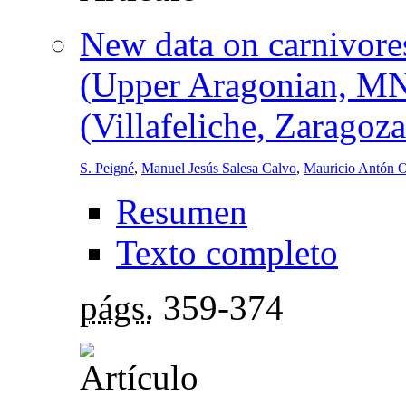
New data on carnivore
(Upper Aragonian, MN 
(Villafeliche, Zaragoz
S. Peigné
,
Manuel Jesús Salesa Calvo
,
Mauricio Antón O
Resumen
Texto completo
págs.
359-374