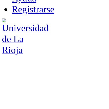
R
e
gistrarse