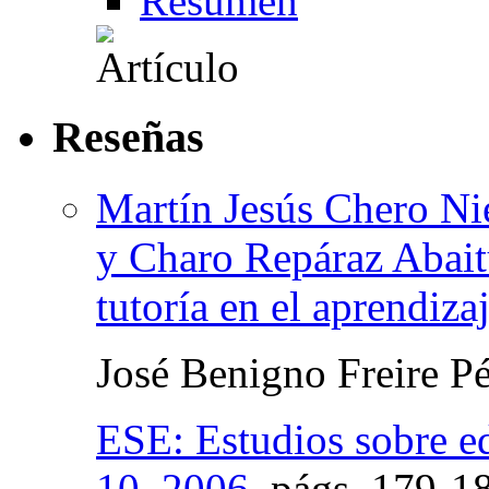
Resumen
Reseñas
Martín Jesús Chero Ni
y Charo Repáraz Abaitu
tutoría en el aprendi
José Benigno Freire P
ESE: Estudios sobre e
10, 2006
,
págs.
179-1