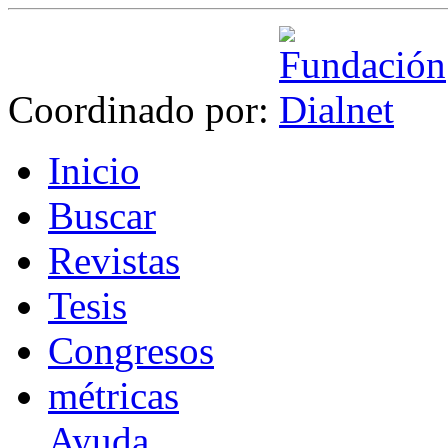
Coordinado por:
I
nicio
B
uscar
R
evistas
T
esis
Co
n
gresos
m
étricas
Ayuda