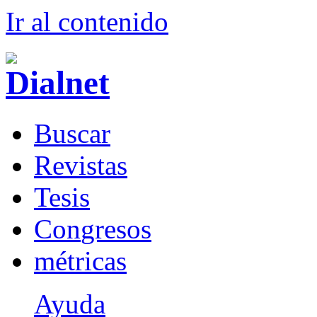
Ir al conteni
d
o
B
uscar
R
evistas
T
esis
Co
n
gresos
m
étricas
Ayuda