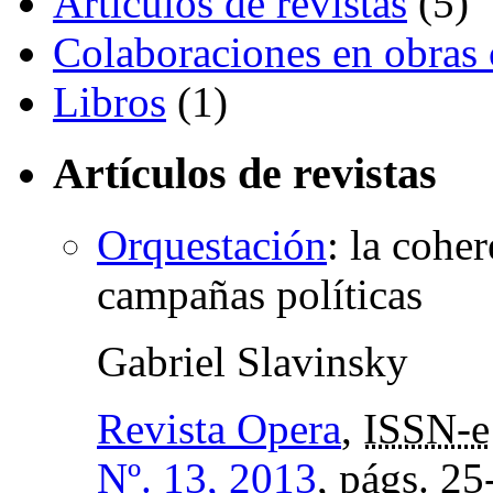
Artículos de revistas
(5)
Colaboraciones en obras 
Libros
(1)
Artículos de revistas
Orquestación
:
la coher
campañas políticas
Gabriel Slavinsky
Revista Opera
,
ISSN-e
Nº. 13, 2013
,
págs.
25