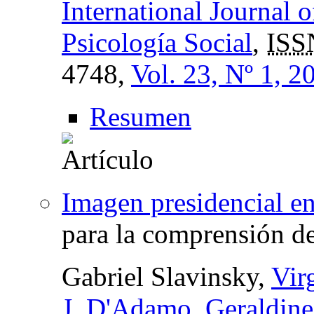
International Journal 
Psicología Social
,
ISS
4748,
Vol. 23, Nº 1, 2
Resumen
Imagen presidencial en
para la comprensión de
Gabriel Slavinsky,
Vir
J. D'Adamo
,
Geraldin