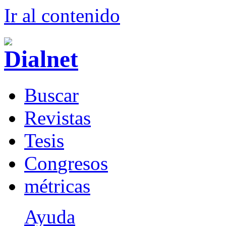
Ir al conteni
d
o
B
uscar
R
evistas
T
esis
Co
n
gresos
m
étricas
Ayuda