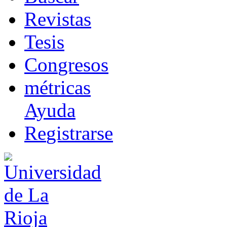
R
evistas
T
esis
Co
n
gresos
m
étricas
Ayuda
R
e
gistrarse