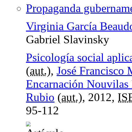
Propaganda gubername
Virginia García Beaud
Gabriel Slavinsky
Psicología social aplic
(
aut.
),
José Francisco
Encarnación Nouvilas 
Rubio
(
aut.
), 2012,
IS
95-112