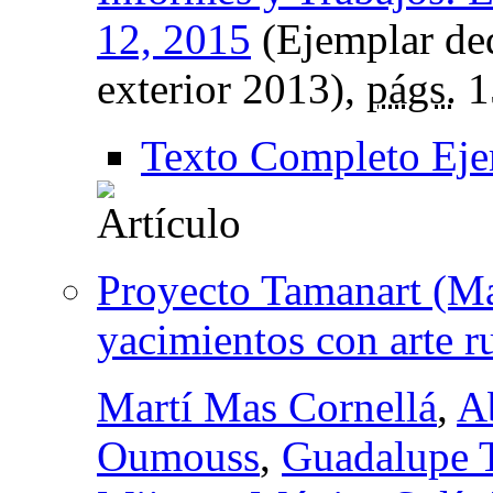
12, 2015
(Ejemplar ded
exterior 2013),
págs.
1
Texto Completo Eje
Proyecto Tamanart (M
yacimientos con arte r
Martí Mas Cornellá
,
A
Oumouss
,
Guadalupe T