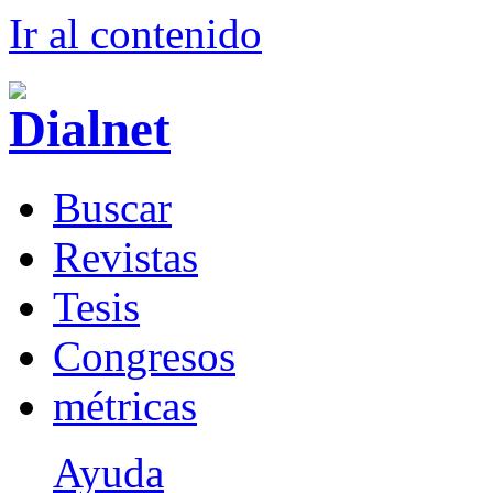
Ir al conteni
d
o
B
uscar
R
evistas
T
esis
Co
n
gresos
m
étricas
Ayuda