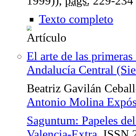
1999)),
págs.
229-234
Texto completo
El arte de las primera
Andalucía Central (Si
Beatriz Gavilán Cebal
Antonio Molina Expós
Saguntum: Papeles del
Valencia-Extra
,
ISSN
2