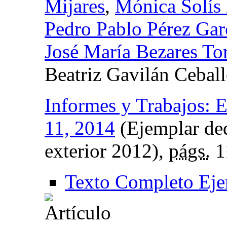
Mijares
,
Mónica Solís
Pedro Pablo Pérez Gar
José María Bezares To
Beatriz Gavilán Cebal
Informes y Trabajos: E
11, 2014
(Ejemplar ded
exterior 2012),
págs.
1
Texto Completo Eje