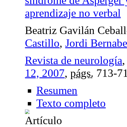
síndrome de Asperger y
aprendizaje no verbal
Beatriz Gavilán Cebal
Castillo
,
Jordi Bernab
Revista de neurología
12, 2007
,
págs.
713-7
Resumen
Texto completo