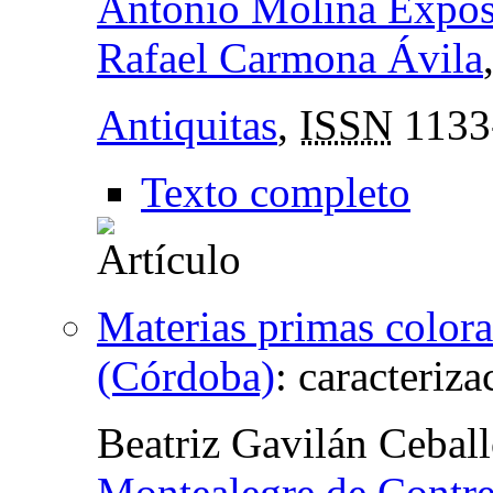
Antonio Molina Expós
Rafael Carmona Ávila
Antiquitas
,
ISSN
1133
Texto completo
Materias primas color
(Córdoba)
:
caracteriza
Beatriz Gavilán Cebal
Montealegre de Contre