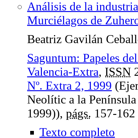
Análisis de la industri
Murciélagos de Zuher
Beatriz Gavilán Cebal
Saguntum: Papeles del
Valencia-Extra
,
ISSN
2
Nº. Extra 2, 1999
(Ejem
Neolític a la Península
1999)),
págs.
157-162
Texto completo