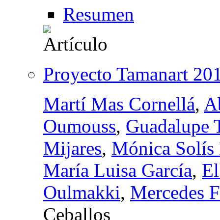
Resumen
Proyecto Tamanart 20
Martí Mas Cornellá
,
A
Oumouss
,
Guadalupe T
Mijares
,
Mónica Solís
María Luisa García
,
E
Oulmakki
,
Mercedes F
Ceballos