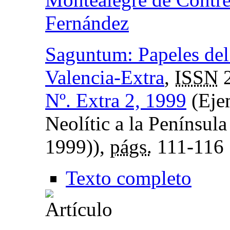
Fernández
Saguntum: Papeles del
Valencia-Extra
,
ISSN
2
Nº. Extra 2, 1999
(Ejem
Neolític a la Península
1999)),
págs.
111-116
Texto completo