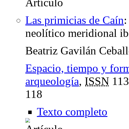
Las primicias de Caín
neolítico meridional ib
Beatriz Gavilán Cebal
Espacio, tiempo y forma
arqueología
,
ISSN
113
118
Texto completo