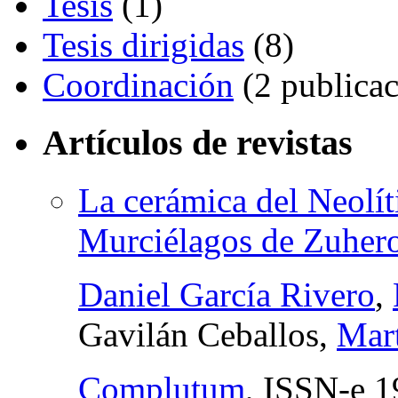
Tesis
(1)
Tesis dirigidas
(8)
Coordinación
(2 publicac
Artículos de revistas
La cerámica del Neolít
Murciélagos de Zuher
Daniel García Rivero
,
Gavilán Ceballos,
Mart
Complutum
,
ISSN-e
1