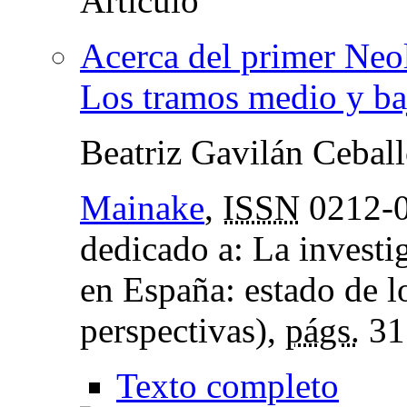
Acerca del primer Neol
Los tramos medio y ba
Beatriz Gavilán Cebal
Mainake
,
ISSN
0212-
dedicado a: La investi
en España: estado de l
perspectivas),
págs.
31
Texto completo