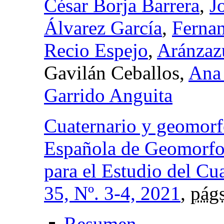
César Borja Barrera
,
J
Álvarez García
,
Ferna
Recio Espejo
,
Aránzaz
Gavilán Ceballos,
Ana
Garrido Anguita
Cuaternario y geomorfo
Española de Geomorfo
para el Estudio del Cu
35, Nº. 3-4, 2021
,
págs
Resumen