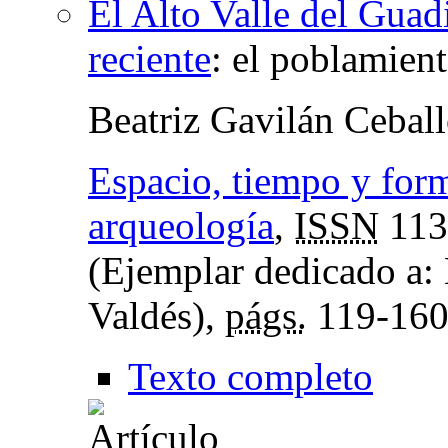
El Alto Valle del Guadi
reciente
:
el poblamient
Beatriz Gavilán Cebal
Espacio, tiempo y forma
arqueología
,
ISSN
113
(Ejemplar dedicado a:
Valdés),
págs.
119-16
Texto completo