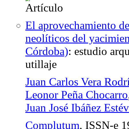
El aprovechamiento de 
neolíticos del yacimie
Córdoba)
:
estudio arq
utillaje
Juan Carlos Vera Rodr
Leonor Peña Chocarro
Juan José Ibáñez Esté
Complutum
,
ISSN-e
1