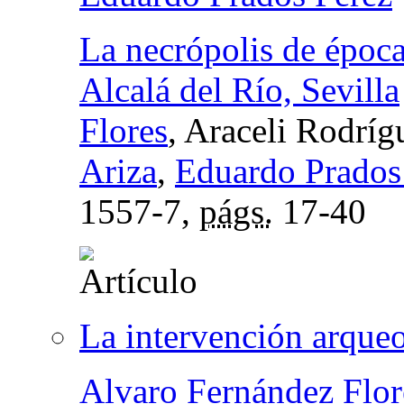
La necrópolis de época 
Alcalá del Río, Sevilla
Flores
, Araceli Rodrí
Ariza
,
Eduardo Prados
1557-7,
págs.
17-40
La intervención arque
Alvaro Fernández Flor