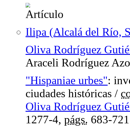
Ilipa (Alcalá del Río, S
Oliva Rodríguez Gutié
Araceli Rodríguez Az
"Hispaniae urbes"
:
inv
ciudades históricas
/
c
Oliva Rodríguez Gutié
1277-4,
págs.
683-721