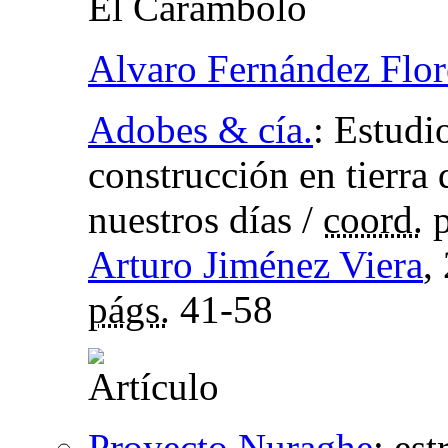
El Carambolo
Alvaro Fernández Flor
Adobes & cía.
:
Estudio
construcción en tierra 
nuestros días
/
coord.
p
Arturo Jiménez Viera
,
págs.
41-58
Proyecto Nuraghe
:
est