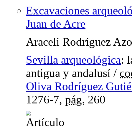
Excavaciones arqueológ
Juan de Acre
Araceli Rodríguez Az
Sevilla arqueológica
:
l
antigua y andalusí
/
co
Oliva Rodríguez Gutié
1276-7,
pág.
260