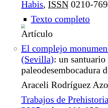
Habis
,
ISSN
0210-769
Texto completo
El complejo monument
(Sevilla)
:
un santuario 
paleodesembocadura d
Araceli Rodríguez Az
Trabajos de Prehistori