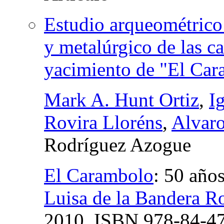
Estudio arqueométrico 
y metalúrgico de las 
yacimiento de "El Car
Mark A. Hunt Ortiz
,
I
Rovira Lloréns
,
Alvaro
Rodríguez Azogue
El Carambolo
:
50 años
Luisa de la Bandera 
2010,
ISBN
978-84-47