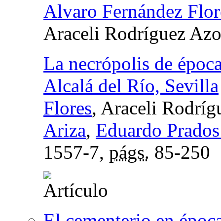
Alvaro Fernández Flor
Araceli Rodríguez Az
La necrópolis de época 
Alcalá del Río, Sevilla
Flores
, Araceli Rodrí
Ariza
,
Eduardo Prados
1557-7,
págs.
85-250
El cementerio en época 