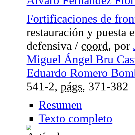
Alvaro Fernández Flor
Fortificaciones de fron
restauración y puesta e
defensiva
/
coord.
por
Miguel Ángel Bru Cas
Eduardo Romero Bom
541-2,
págs.
371-382
Resumen
Texto completo