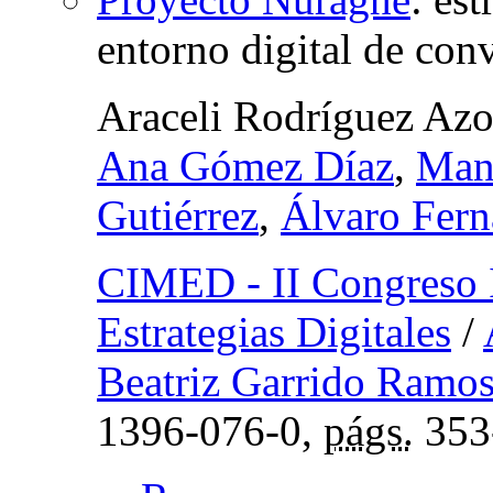
entorno digital de con
Araceli Rodríguez Az
Ana Gómez Díaz
,
Man
Gutiérrez
,
Álvaro Fern
CIMED - II Congreso 
Estrategias Digitales
/
Beatriz Garrido Ramo
1396-076-0,
págs.
353