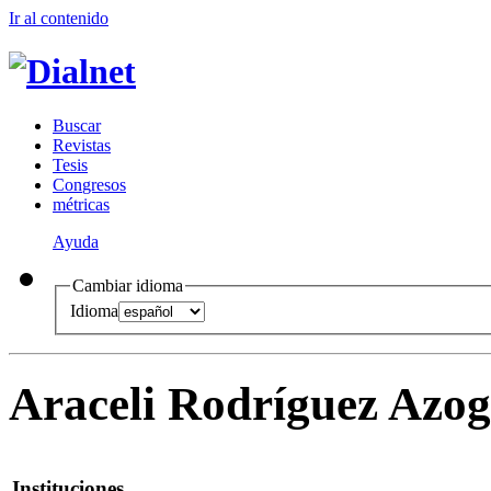
Ir al conteni
d
o
B
uscar
R
evistas
T
esis
Co
n
gresos
m
étricas
Ayuda
Cambiar idioma
Idioma
Araceli Rodríguez Azo
Instituciones