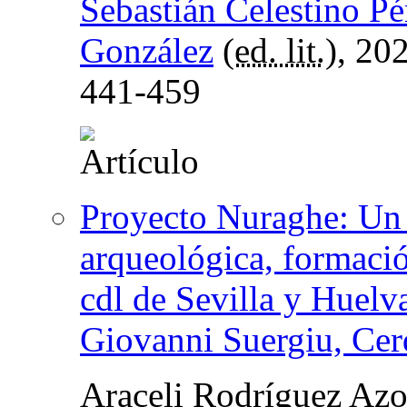
Sebastián Celestino Pé
González
(
ed. lit.
), 20
441-459
Proyecto Nuraghe: Un 
arqueológica, formació
cdl de Sevilla y Huelv
Giovanni Suergiu, Cerd
Araceli Rodríguez Az