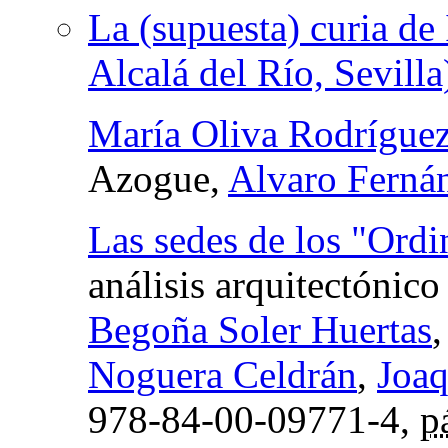
La (supuesta) curia de 
Alcalá del Río, Sevilla
María Oliva Rodríguez
Azogue,
Alvaro Ferná
Las sedes de los "Ord
análisis arquitectónic
Begoña Soler Huertas
Noguera Celdrán
,
Joaq
978-84-00-09771-4,
p