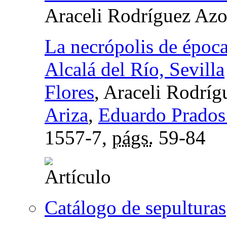
Araceli Rodríguez Az
La necrópolis de época 
Alcalá del Río, Sevilla
Flores
, Araceli Rodrí
Ariza
,
Eduardo Prados
1557-7,
págs.
59-84
Catálogo de sepulturas