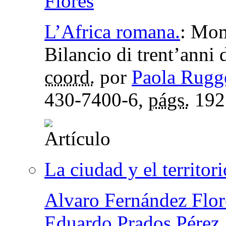
Flores
L’Africa romana.
:
Mome
Bilancio di trent’anni
coord.
por
Paola Rugg
430-7400-6,
págs.
192
La ciudad y el territori
Alvaro Fernández Flor
Eduardo Prados Pérez