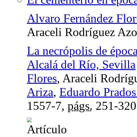
Alvaro Fernández Flor
Araceli Rodríguez Az
La necrópolis de época 
Alcalá del Río, Sevilla
Flores
, Araceli Rodrí
Ariza
,
Eduardo Prados
1557-7,
págs.
251-320