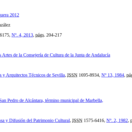
quera 2012
nzález
6175,
Nº. 4, 2013
,
págs.
204-217
 Artes de la Consejería de Cultura de la Junta de Andalucía
s y Arquitectos Técnicos de Sevilla
,
ISSN
1695-8934,
Nº 13, 1984
,
pá
an Pedro de Alcántara, término municipal de Marbella,
nsa y Difusión del Patrimonio Cultural
,
ISSN
1575-6416,
Nº. 2, 1982
,