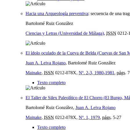
Hacia una Arqueología preventiva
:
secuencia de una trag
Bartolomé Ruiz González
Ciencias y Letras (Universidad de Málaga)
,
ISSN
0212-
El ídolo oculado de la Cueva de Belda (Cuevas de San 
Juan A. Leiva Rojano
, Bartolomé Ruiz González
Mainake
,
ISSN
0212-078X,
Nº. 2-3, 1980-1981
,
págs.
7
Texto completo
El Taller de Silex Paleolítico de El Chorro (El Burgo, M
Bartolomé Ruiz González,
Juan A. Leiva Rojano
Mainake
,
ISSN
0212-078X,
Nº. 1, 1979
,
págs.
5-27
Texto completo