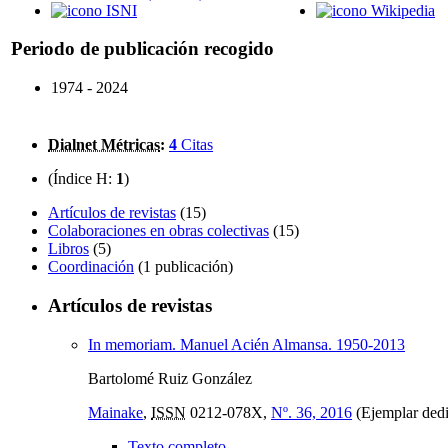
ISNI
Wikipedia
Periodo de publicación recogido
1974 - 2024
Dialnet Métricas
:
4
Citas
(Índice H:
1
)
Artículos de revistas
(15)
Colaboraciones en obras colectivas
(15)
Libros
(5)
Coordinación
(1 publicación)
Artículos de revistas
In memoriam. Manuel Acién Almansa. 1950-2013
Bartolomé Ruiz González
Mainake
,
ISSN
0212-078X,
Nº. 36, 2016
(Ejemplar ded
Texto completo