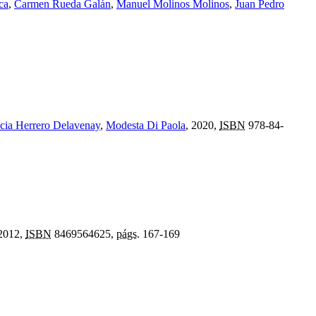
ca
,
Carmen Rueda Galán
,
Manuel Molinos Molinos
,
Juan Pedro
icia Herrero Delavenay
,
Modesta Di Paola
, 2020,
ISBN
978-84-
 2012,
ISBN
8469564625,
págs.
167-169