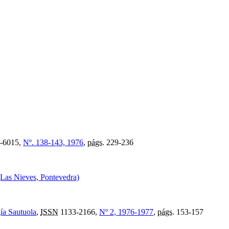
-6015,
Nº. 138-143, 1976
,
págs.
229-236
 (Las Nieves, Pontevedra)
gía Sautuola
,
ISSN
1133-2166,
Nº 2, 1976-1977
,
págs.
153-157