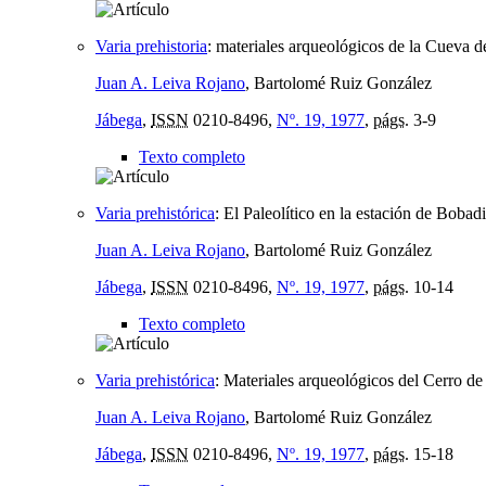
Varia prehistoria
:
materiales arqueológicos de la Cueva d
Juan A. Leiva Rojano
, Bartolomé Ruiz González
Jábega
,
ISSN
0210-8496,
Nº. 19, 1977
,
págs.
3-9
Texto completo
Varia prehistórica
:
El Paleolítico en la estación de Bobadi
Juan A. Leiva Rojano
, Bartolomé Ruiz González
Jábega
,
ISSN
0210-8496,
Nº. 19, 1977
,
págs.
10-14
Texto completo
Varia prehistórica
:
Materiales arqueológicos del Cerro d
Juan A. Leiva Rojano
, Bartolomé Ruiz González
Jábega
,
ISSN
0210-8496,
Nº. 19, 1977
,
págs.
15-18