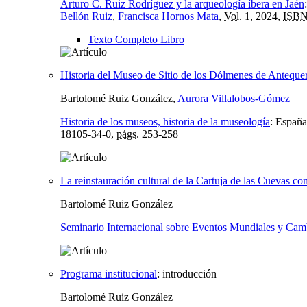
Arturo C. Ruiz Rodríguez y la arqueología íbera en Jaén
Bellón Ruiz
,
Francisca Hornos Mata
,
Vol.
1, 2024,
ISB
Texto Completo Libro
Historia del Museo de Sitio de los Dólmenes de Anteque
Bartolomé Ruiz González,
Aurora Villalobos-Gómez
Historia de los museos, historia de la museología
:
España
18105-34-0,
págs.
253-258
La reinstauración cultural de la Cartuja de las Cuevas c
Bartolomé Ruiz González
Seminario Internacional sobre Eventos Mundiales y Ca
Programa institucional
:
introducción
Bartolomé Ruiz González