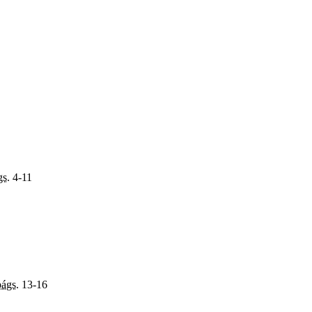
gs.
4-11
págs.
13-16