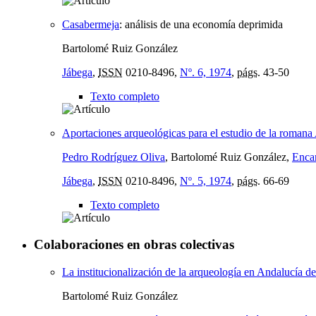
Casabermeja
:
análisis de una economía deprimida
Bartolomé Ruiz González
Jábega
,
ISSN
0210-8496,
Nº. 6, 1974
,
págs.
43-50
Texto completo
Aportaciones arqueológicas para el estudio de la romana 
Pedro Rodríguez Oliva
, Bartolomé Ruiz González,
Enca
Jábega
,
ISSN
0210-8496,
Nº. 5, 1974
,
págs.
66-69
Texto completo
Colaboraciones en obras colectivas
La institucionalización de la arqueología en Andalucía d
Bartolomé Ruiz González