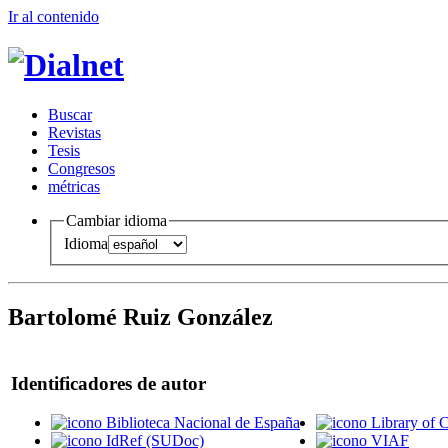
Ir al conteni
d
o
B
uscar
R
evistas
T
esis
Co
n
gresos
m
étricas
Cambiar idioma
Idioma
Bartolomé Ruiz González
Identificadores de autor
Biblioteca Nacional de España
Library of 
IdRef (SUDoc)
VIAF