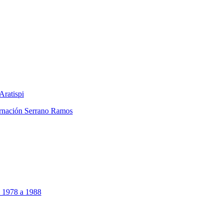
Aratispi
rnación Serrano Ramos
e 1978 a 1988