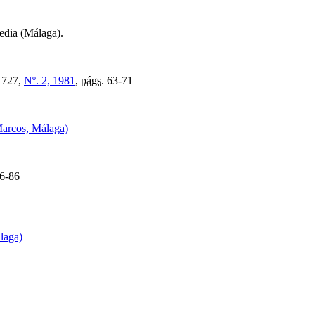
edia (Málaga).
1727,
Nº. 2, 1981
,
págs.
63-71
Marcos, Málaga)
6-86
álaga)