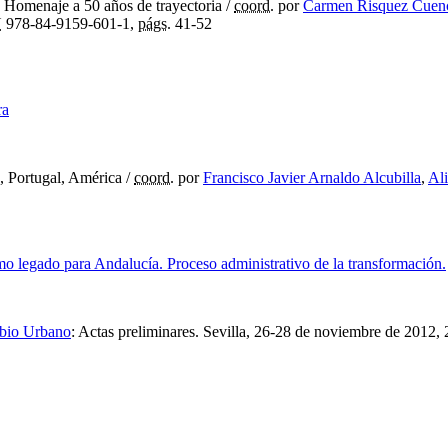
:
Homenaje a 50 años de trayectoria
/
coord.
por
Carmen Risquez Cuen
N
978-84-9159-601-1,
págs.
41-52
ra
, Portugal, América
/
coord.
por
Francisco Javier Arnaldo Alcubilla
,
Al
omo legado para Andalucía. Proceso administrativo de la transformación.
mbio Urbano
:
Actas preliminares. Sevilla, 26-28 de noviembre de 2012
,