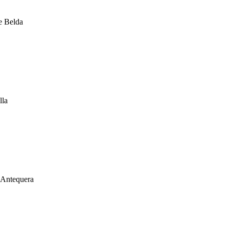
e Belda
lla
e Antequera