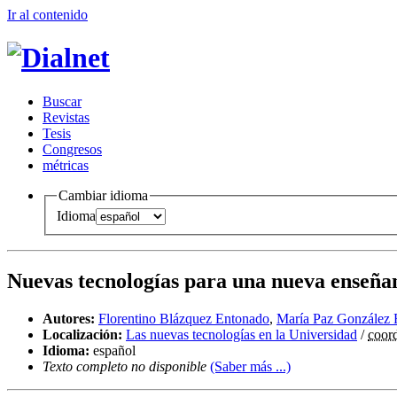
Ir al conteni
d
o
B
uscar
R
evistas
T
esis
Co
n
gresos
m
étricas
Cambiar idioma
Idioma
Nuevas tecnologías para una nueva enseñan
Autores:
Florentino Blázquez Entonado
,
María Paz González 
Localización:
Las nuevas tecnologías en la Universidad
/
coor
Idioma:
español
Texto completo no disponible
(Saber más ...)