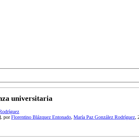
za universitaria
Rodríguez
d.
por
Florentino Blázquez Entonado
,
María Paz González Rodríguez
,