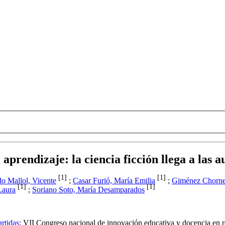
prendizaje: la ciencia ficción llega a las a
[1]
[1]
o Mallol, Vicente
;
Casar Furió, María Emilia
;
Giménez Chornet
[1]
[1]
Laura
;
Soriano Soto, María Desamparados
rtidas
:
VII Congreso nacional de innovación educativa y docencia en 