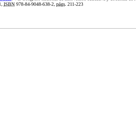
1,
ISBN
978-84-9048-638-2,
págs.
211-223