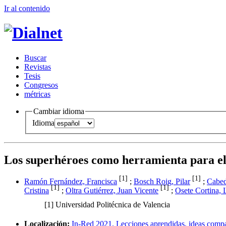
Ir al conteni
d
o
B
uscar
R
evistas
T
esis
Co
n
gresos
m
étricas
Cambiar idioma
Idioma
Los superhéroes como herramienta para el a
[1]
[1]
Ramón Fernández, Francisca
;
Bosch Roig, Pilar
;
Cabed
[1]
[1]
Cristina
;
Oltra Gutiérrez, Juan Vicente
;
Osete Cortina, 
[1]
Universidad Politécnica de Valencia
Localización:
In-Red 2021. Lecciones aprendidas, ideas compa