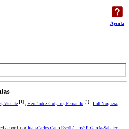
Ayuda
ulas
[1]
[1]
, Vicente
;
Hernández Guijarro, Fernando
;
Lull Noguera,
red
/
coord.
por
Juan-Carlos Cano Escribá
,
José P. García-Sabater
;