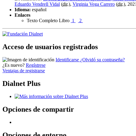
Eduardo Vendrell Vidal
(
dir.
),
Virginia Vega Carrero
(
dir.
), 202
Idioma:
español
Enlaces
Texto Completo Libro
1
2
Acceso de usuarios registrados
Identificarse
¿Olvidó su contraseña?
¿Es nuevo?
Regístrese
Ventajas de registrarse
Dialnet Plus
Opciones de compartir
Opciones de entorno