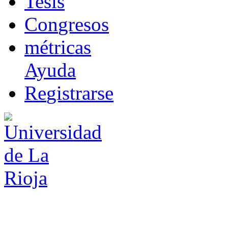
T
esis
Co
n
gresos
m
étricas
Ayuda
R
e
gistrarse