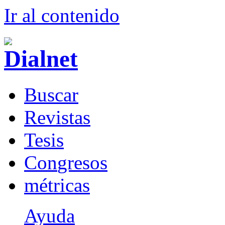
Ir al conteni
d
o
B
uscar
R
evistas
T
esis
Co
n
gresos
m
étricas
Ayuda