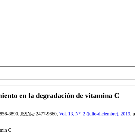
miento en la degradación de vitamina C
856-8890,
ISSN-e
2477-9660,
Vol. 13, Nº. 2 (julio-diciembre), 2019
,
p
tamin C