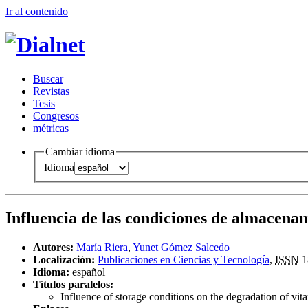
Ir al conteni
d
o
B
uscar
R
evistas
T
esis
Co
n
gresos
m
étricas
Cambiar idioma
Idioma
Influencia de las condiciones de almacena
Autores:
María Riera
,
Yunet Gómez Salcedo
Localización:
Publicaciones en Ciencias y Tecnología
,
ISSN
1
Idioma:
español
Títulos paralelos:
Influence of storage conditions on the degradation of vi