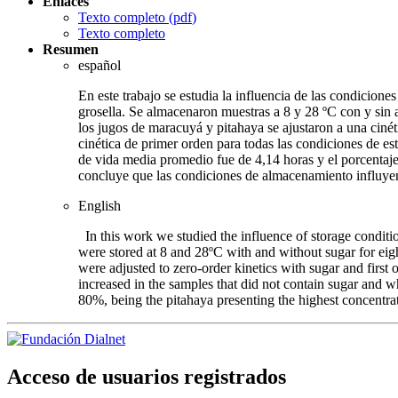
Enlaces
Texto completo (
pdf
)
Texto completo
Resumen
español
En este trabajo se estudia la influencia de las condicion
grosella. Se almacenaron muestras a 8 y 28 ºC con y sin 
los jugos de maracuyá y pitahaya se ajustaron a una cinét
cinética de primer orden para todas las condiciones de 
de vida media promedio fue de 4,14 horas y el porcentaje
concluye que las condiciones de almacenamiento influyen 
English
In this work we studied the influence of storage conditio
were stored at 8 and 28ºC with and without sugar for eigh 
were adjusted to zero-order kinetics with sugar and first o
increased in the samples that did not contain sugar and 
80%, being the pitahaya presenting the highest concentrati
Acceso de usuarios registrados