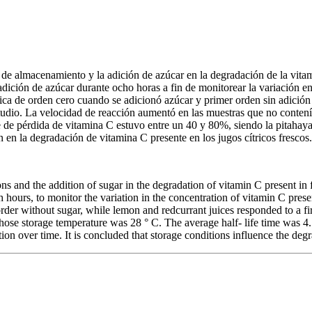
es de almacenamiento y la adición de azúcar en la degradación de la vit
adición de azúcar durante ocho horas a fin de monitorear la variación e
ica de orden cero cuando se adicionó azúcar y primer orden sin adición 
estudio. La velocidad de reacción aumentó en las muestras que no conte
 de pérdida de vitamina C estuvo entre un 40 y 80%, siendo la pitahaya
en la degradación de vitamina C presente en los jugos cítricos frescos.
ns and the addition of sugar in the degradation of vitamin C present in f
hours, to monitor the variation in the concentration of vitamin C presen
rder without sugar, while lemon and redcurrant juices responded to a firs
whose storage temperature was 28 ° C. The average half- life time was 
on over time. It is concluded that storage conditions influence the degra