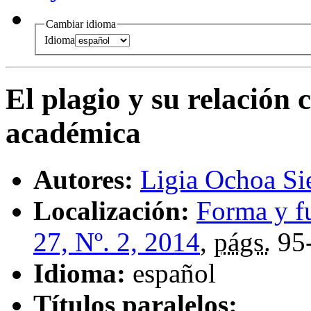
Cambiar idioma
Idioma
El plagio y su relación 
académica
Autores:
Ligia Ochoa Si
Localización:
Forma y f
27, Nº. 2, 2014
,
págs.
95
Idioma:
español
Títulos paralelos: