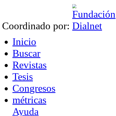
Coordinado por:
I
nicio
B
uscar
R
evistas
T
esis
Co
n
gresos
m
étricas
Ayuda