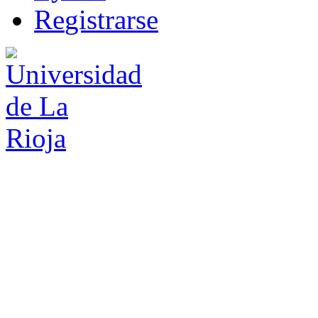
R
e
gistrarse