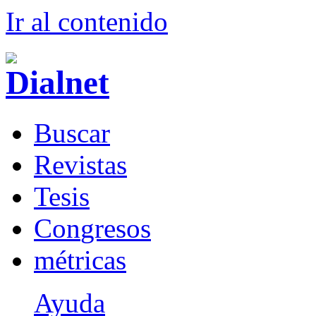
Ir al conteni
d
o
B
uscar
R
evistas
T
esis
Co
n
gresos
m
étricas
Ayuda