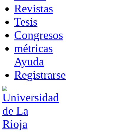
R
evistas
T
esis
Co
n
gresos
m
étricas
Ayuda
R
e
gistrarse