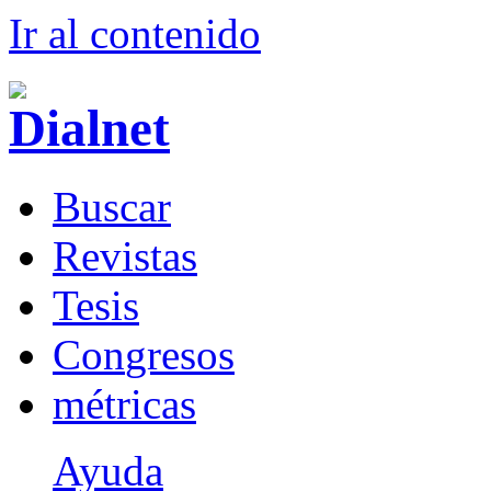
Ir al conteni
d
o
B
uscar
R
evistas
T
esis
Co
n
gresos
m
étricas
Ayuda