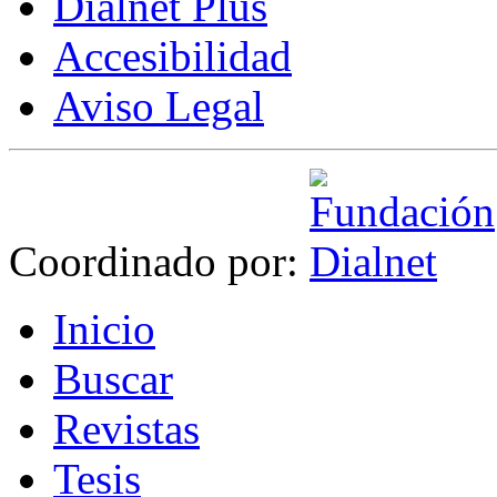
Dialnet Plus
Accesibilidad
Aviso Legal
Coordinado por:
I
nicio
B
uscar
R
evistas
T
esis