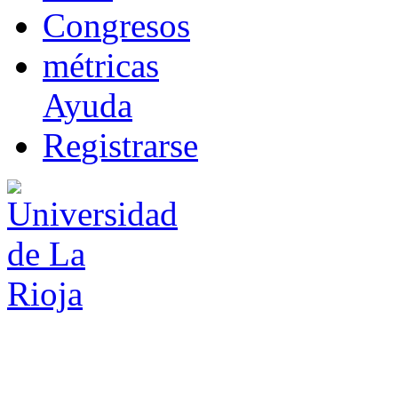
Co
n
gresos
m
étricas
Ayuda
R
e
gistrarse