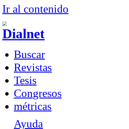
Ir al conteni
d
o
B
uscar
R
evistas
T
esis
Co
n
gresos
m
étricas
Ayuda