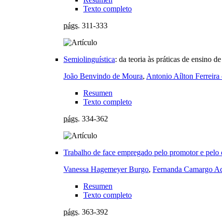
Texto completo
págs.
311-333
Semiolinguística
:
da teoria às práticas de ensino de
João Benvindo de Moura
,
Antonio Aílton Ferreira
Resumen
Texto completo
págs.
334-362
Trabalho de face empregado pelo promotor e pelo d
Vanessa Hagemeyer Burgo
,
Fernanda Camargo A
Resumen
Texto completo
págs.
363-392