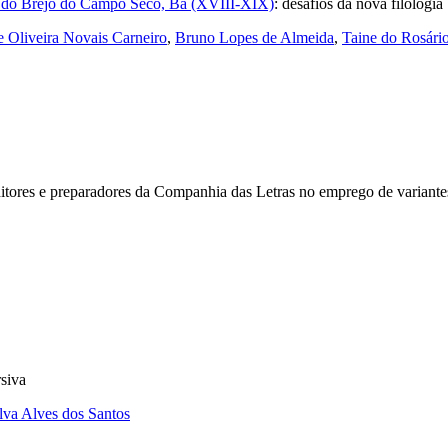
s do Brejo do Campo Seco, Ba (XVIII-XIX)
:
desafios da nova filologia
e Oliveira Novais Carneiro
,
Bruno Lopes de Almeida
,
Taine do Rosári
ditores e preparadores da Companhia das Letras no emprego de variantes
rsiva
ilva Alves dos Santos