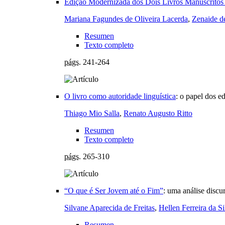
Edição Modernizada dos Dois Livros Manuscrito
Mariana Fagundes de Oliveira Lacerda
,
Zenaide d
Resumen
Texto completo
págs.
241-264
O livro como autoridade linguística
:
o papel dos e
Thiago Mio Salla
,
Renato Augusto Ritto
Resumen
Texto completo
págs.
265-310
“O que é Ser Jovem até o Fim”
:
uma análise discu
Silvane Aparecida de Freitas
,
Hellen Ferreira da S
Resumen