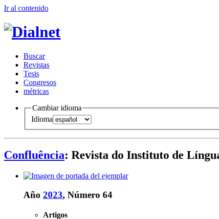
Ir al conteni
d
o
B
uscar
R
evistas
T
esis
Co
n
gresos
m
étricas
Cambiar idioma
Idioma
Confluência
: Revista do Instituto de Líng
Año
2023
, Número 64
Artigos