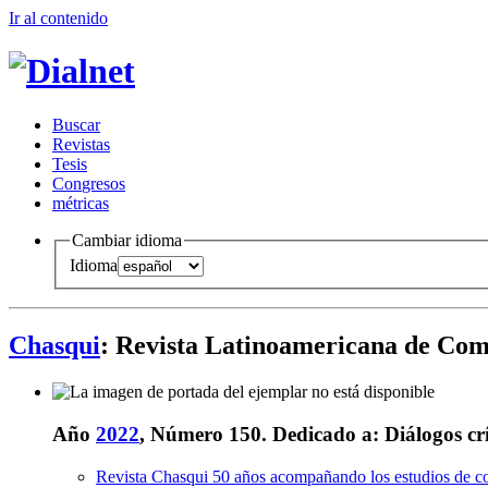
Ir al conteni
d
o
B
uscar
R
evistas
T
esis
Co
n
gresos
m
étricas
Cambiar idioma
Idioma
Chasqui
: Revista Latinoamericana de Co
Año
2022
, Número 150.
Dedicado a:
Diálogos cr
Revista Chasqui 50 años acompañando los estudios de c