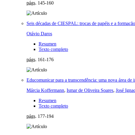
págs.
145-160
Seis décadas de CIESPAL: trocas de papéis e a formaçã
Otávio Daros
Resumen
Texto completo
págs.
161-176
Educomunicar para a transcendência: uma nova área de i
Márcia Koffermann
,
Ismar de Oliveira Soares
,
José Ign
Resumen
Texto completo
págs.
177-194