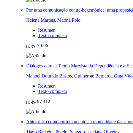
Por uma comunicação contra-hegemônica: uma proposição
Helena Martins
,
Marina Polo
Resumen
Texto completo
págs.
79-96
Diálogos entre a Teoria Marxista da Dependência e a E
Manoel Dourado Bastos
,
Guilherme Bernardi
,
Gina Vivi
Resumen
Texto completo
págs.
97-112
Autocrítica como enfrentamento à colonialidade das abor
Tiago Barcelos Pereira Salgado
,
Luciana Oliveira