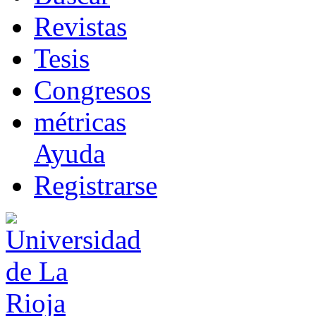
R
evistas
T
esis
Co
n
gresos
m
étricas
Ayuda
R
e
gistrarse