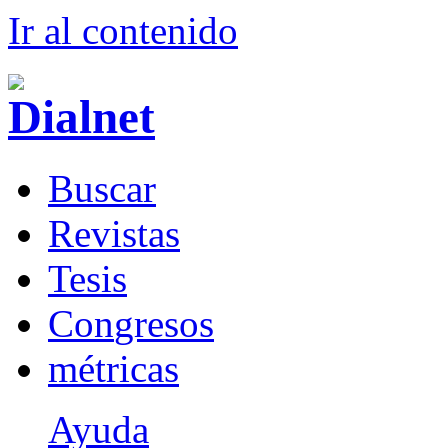
Ir al conteni
d
o
B
uscar
R
evistas
T
esis
Co
n
gresos
m
étricas
Ayuda