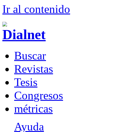
Ir al conteni
d
o
B
uscar
R
evistas
T
esis
Co
n
gresos
m
étricas
Ayuda