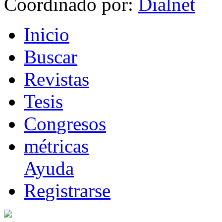
Coordinado por:
I
nicio
B
uscar
R
evistas
T
esis
Co
n
gresos
m
étricas
Ayuda
R
e
gistrarse