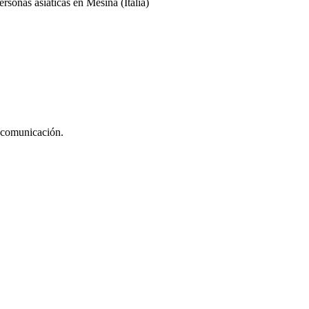
rsonas asiáticas en Mesina (Italia)
e comunicación.