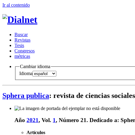
Ir al conteni
d
o
B
uscar
R
evistas
T
esis
Co
n
gresos
m
étricas
Cambiar idioma
Idioma
Sphera publica
: revista de ciencias social
Año
2021
, Vol.
1
, Número 21.
Dedicado a:
Spher
Artículos