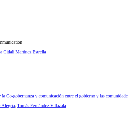
ommunication
a Citlali Martínez Estrella
a y la Co-gobernanza y comunicación entre el gobierno y las comunidad
 Alegría
,
Tomás Fernández Villazala