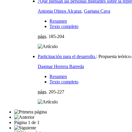
¿Qué piensan las personas migrantes sobre la repre
Antonia Olmos Alcaraz
,
Gaetana Cava
Resumen
Texto completo
págs.
185-204
Participación para el desarrollo.
:
Propuesta teórico
Dagmar Herrera Barreda
Resumen
Texto completo
págs.
205-227
Página
1
de
1