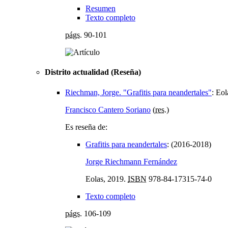
Resumen
Texto completo
págs.
90-101
Distrito actualidad (Reseña)
Riechman, Jorge. "Grafitis para neandertales"
:
Eol
Francisco Cantero Soriano
(
res.
)
Es reseña de:
Grafitis para neandertales
:
(2016-2018)
Jorge Riechmann Fernández
Eolas, 2019.
ISBN
978-84-17315-74-0
Texto completo
págs.
106-109