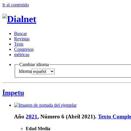
Ir al conteni
d
o
B
uscar
R
evistas
T
esis
Co
n
gresos
m
étricas
Cambiar idioma
Idioma
Ímpetu
Año
2021
, Número 6 (Abril 2021).
Texto Comple
Edad Media