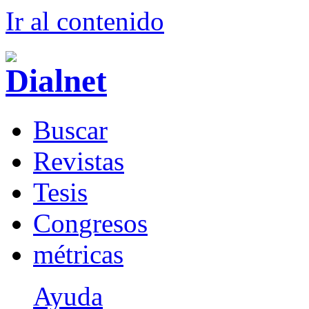
Ir al conteni
d
o
B
uscar
R
evistas
T
esis
Co
n
gresos
m
étricas
Ayuda