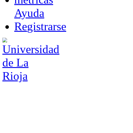
Ayuda
R
e
gistrarse