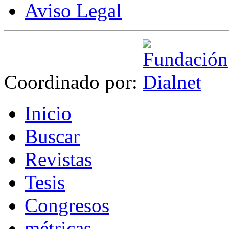
Aviso Legal
Coordinado por:
I
nicio
B
uscar
R
evistas
T
esis
Co
n
gresos
m
étricas