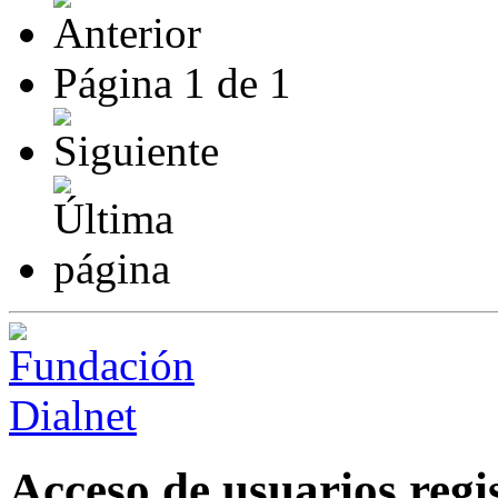
Página
1
de
1
Acceso de usuarios regi