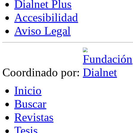
Dialnet Plus
Accesibilidad
Aviso Legal
Coordinado por:
I
nicio
B
uscar
R
evistas
T
esis