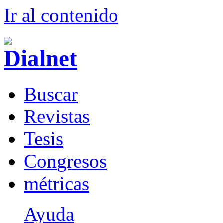
Ir al conteni
d
o
B
uscar
R
evistas
T
esis
Co
n
gresos
m
étricas
Ayuda