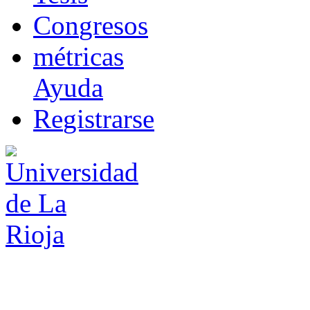
Co
n
gresos
m
étricas
Ayuda
R
e
gistrarse