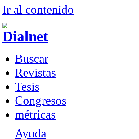
Ir al conteni
d
o
B
uscar
R
evistas
T
esis
Co
n
gresos
m
étricas
Ayuda