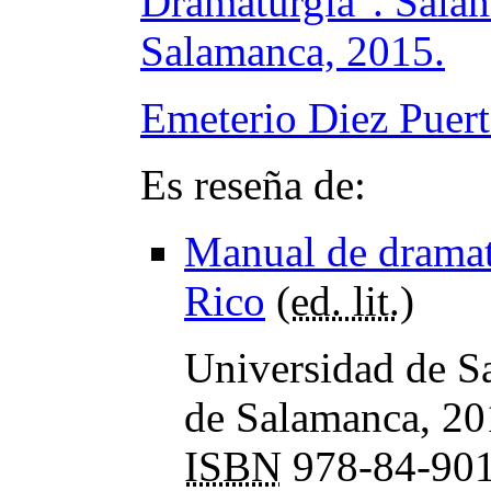
Dramaturgia". Sala
Salamanca, 2015.
Emeterio Diez Puert
Es reseña de:
Manual de dramat
Rico
(
ed. lit.
)
Universidad de S
de Salamanca, 201
ISBN
978-84-901