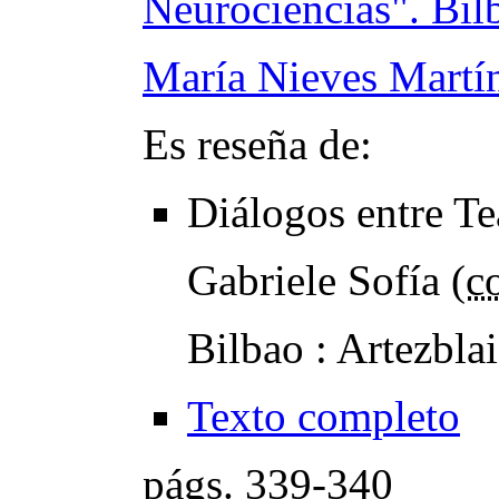
Neurociencias". Bilb
María Nieves Martí
Es reseña de:
Diálogos entre Te
Gabriele Sofía (
c
Bilbao : Artezbla
Texto completo
págs.
339-340