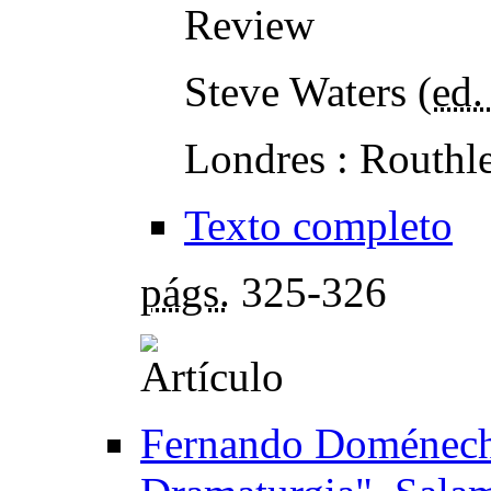
Review
Steve Waters (
ed. 
Londres : Routhl
Texto completo
págs.
325-326
Fernando Doménech 