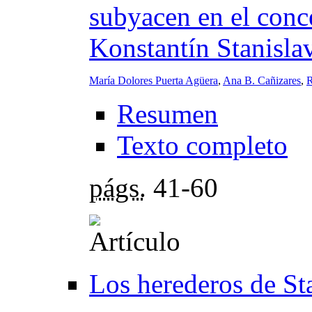
subyacen en el conc
Konstantín Stanisla
María Dolores Puerta Agüera
,
Ana B. Cañizares
,
R
Resumen
Texto completo
págs.
41-60
Los herederos de St