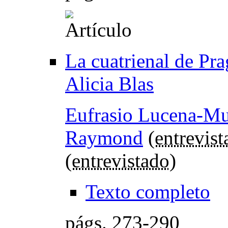
La cuatrienal de Pra
Alicia Blas
Eufrasio Lucena-M
Raymond
(
entrevist
(
entrevistado
)
Texto completo
págs.
273-290