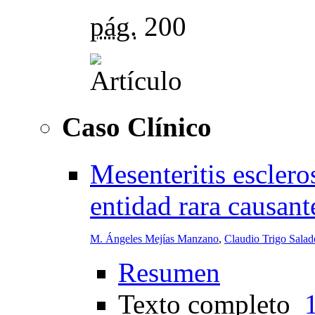
pág.
200
Caso Clínico
Mesenteritis escler
entidad rara causan
M. Ángeles Mejías Manzano
,
Claudio Trigo Salad
Resumen
Texto completo