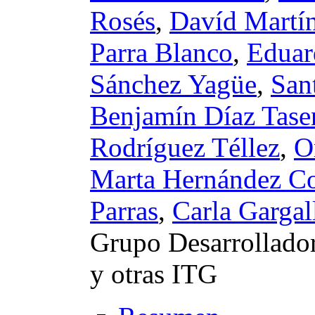
Rosés
,
Davíd Martí
Parra Blanco
,
Eduar
Sánchez Yagüe
,
San
Benjamín Díaz Tase
Rodríguez Téllez
,
O
Marta Hernández C
Parras
,
Carla Gargal
Grupo Desarrollador
y otras ITG