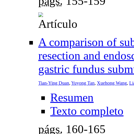
págs.
155-159
A comparison of su
resection and endosc
gastric fundus subm
Tian-Ying Duan
,
Yuyong Tan
,
Xuehong Wang
,
Li
Resumen
Texto completo
págs.
160-165