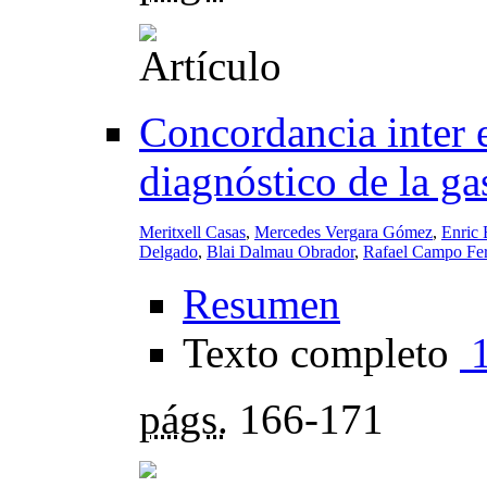
Concordancia inter e
diagnóstico de la ga
Meritxell Casas
,
Mercedes Vergara Gómez
,
Enric 
Delgado
,
Blai Dalmau Obrador
,
Rafael Campo Fer
Resumen
Texto completo
págs.
166-171