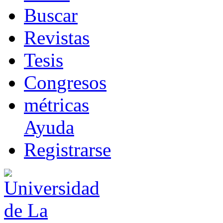
B
uscar
R
evistas
T
esis
Co
n
gresos
m
étricas
Ayuda
R
e
gistrarse