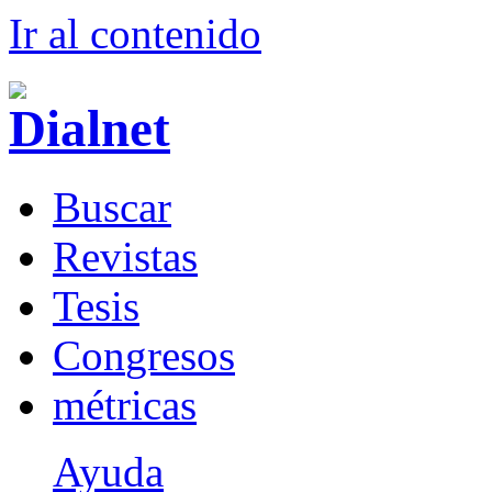
Ir al conteni
d
o
B
uscar
R
evistas
T
esis
Co
n
gresos
m
étricas
Ayuda