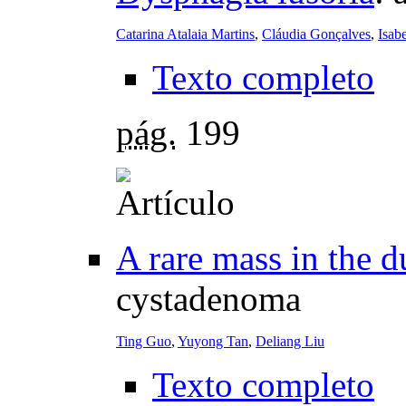
Catarina Atalaia Martins
,
Cláudia Gonçalves
,
Isab
Texto completo
pág.
199
A rare mass in the 
cystadenoma
Ting Guo
,
Yuyong Tan
,
Deliang Liu
Texto completo