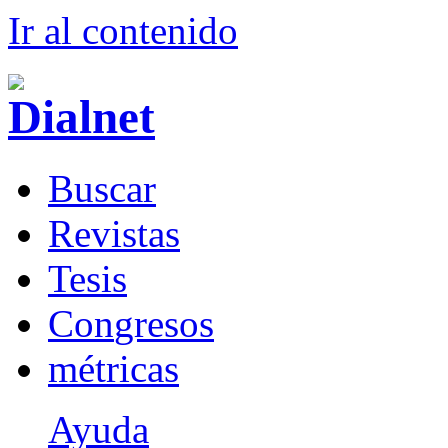
Ir al conteni
d
o
B
uscar
R
evistas
T
esis
Co
n
gresos
m
étricas
Ayuda