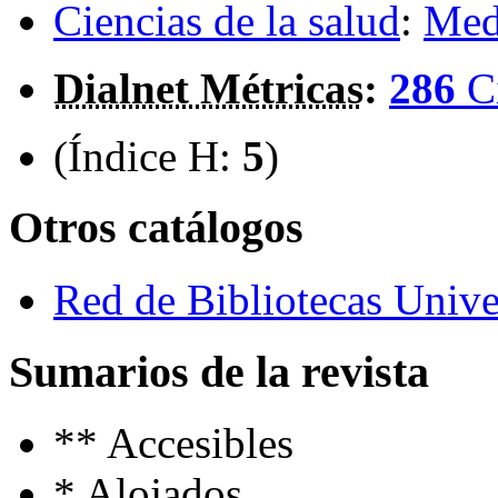
Ciencias de la salud
:
Medi
Dialnet Métricas
:
286
C
(Índice H:
5
)
Otros catálogos
Red de Bibliotecas Univer
Sumarios de la revista
**
Accesibles
*
Alojados