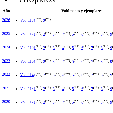
Año
Volúmenes y ejemplares
(**)
(**)
2026
Vol. 118
1
,
2
,
(**)
(**)
(**)
(**)
(**)
(**)
(**)
(**)
2025
Vol. 117
1
,
2
,
3
,
4
,
5
,
6
,
7
,
8
,
9
(**)
(**)
(**)
(**)
(**)
(**)
(**)
(**)
2024
Vol. 116
1
,
2
,
3
,
4
,
5
,
6
,
7
,
8
,
9
(**)
(**)
(**)
(**)
(**)
(**)
(**)
(**)
2023
Vol. 115
1
,
2
,
3
,
4
,
5
,
6
,
7
,
8
,
9
(**)
(**)
(**)
(**)
(**)
(**)
(**)
(**)
2022
Vol. 114
1
,
2
,
3
,
4
,
5
,
6
,
7
,
8
,
9
(**)
(**)
(**)
(**)
(**)
(**)
(**)
(**)
2021
Vol. 113
1
,
2
,
3
,
4
,
5
,
6
,
7
,
8
,
9
(**)
(**)
(**)
(**)
(**)
(**)
(**)
(**)
2020
Vol. 112
1
,
2
,
3
,
4
,
5
,
6
,
7
,
8
,
9