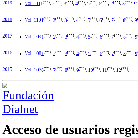
(**)
(**)
(**)
(**)
(**)
(**)
(**)
(**)
2019
Vol. 111
1
,
2
,
3
,
4
,
5
,
6
,
7
,
8
,
9
(**)
(**)
(**)
(**)
(**)
(**)
(**)
(**)
2018
Vol. 110
1
,
2
,
3
,
4
,
5
,
6
,
7
,
8
,
9
(**)
(**)
(**)
(**)
(**)
(**)
(**)
(**)
2017
Vol. 109
1
,
2
,
3
,
4
,
5
,
6
,
7
,
8
,
9
(**)
(**)
(**)
(**)
(**)
(**)
(**)
(**)
2016
Vol. 108
1
,
2
,
3
,
4
,
5
,
6
,
7
,
8
,
9
(**)
(**)
(**)
(**)
(**)
(**)
(**)
2015
Vol. 107
6
,
7
,
8
,
9
,
10
,
11
,
12
,
Acceso de usuarios regi