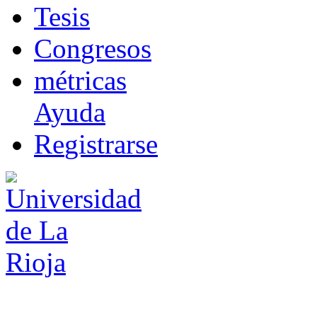
T
esis
Co
n
gresos
m
étricas
Ayuda
R
e
gistrarse