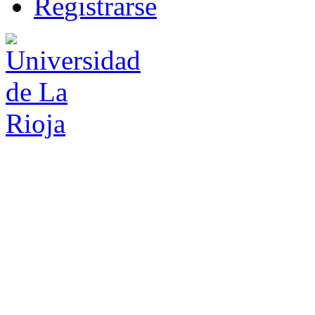
R
e
gistrarse