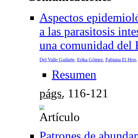
Aspectos epidemiol
a las parasitosis int
una comunidad del 
Del Valle Guilarte
,
Erika Gómez
,
Fabiana El Hen
,
Resumen
págs.
116-121
Patrones de abunda