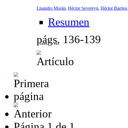
Lisandro Morán
,
Héctor Severeyn
,
Héctor Barrios
Resumen
págs.
136-139
Página
1
de
1