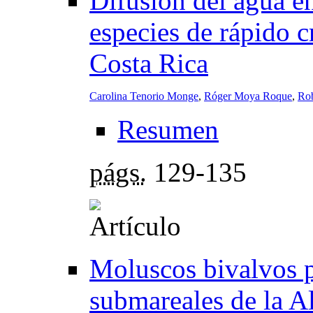
Difusión del agua en
especies de rápido c
Costa Rica
Carolina Tenorio Monge
,
Róger Moya Roque
,
Rob
Resumen
págs.
129-135
Moluscos bivalvos p
submareales de la A