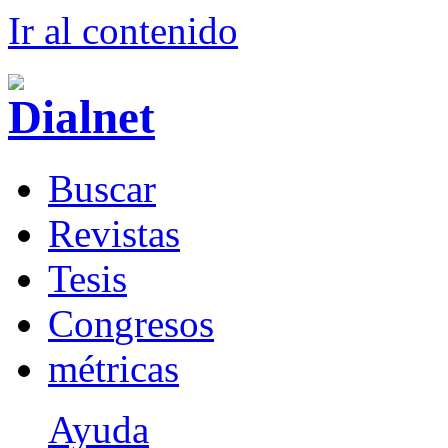
Ir al conteni
d
o
B
uscar
R
evistas
T
esis
Co
n
gresos
m
étricas
Ayuda