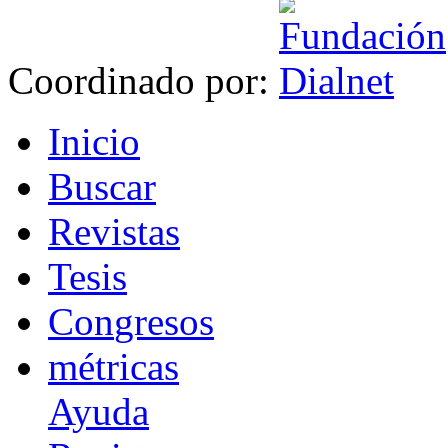
Coordinado por:
I
nicio
B
uscar
R
evistas
T
esis
Co
n
gresos
m
étricas
Ayuda