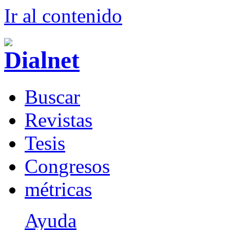
Ir al conteni
d
o
B
uscar
R
evistas
T
esis
Co
n
gresos
m
étricas
Ayuda