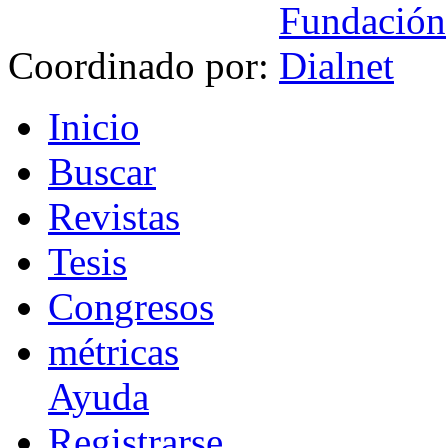
Coordinado por:
I
nicio
B
uscar
R
evistas
T
esis
Co
n
gresos
m
étricas
Ayuda
R
e
gistrarse