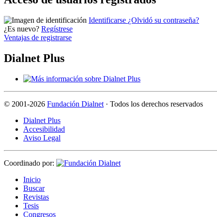
Identificarse
¿Olvidó su contraseña?
¿Es nuevo?
Regístrese
Ventajas de registrarse
Dialnet Plus
©
2001-2026
Fundación Dialnet
· Todos los derechos reservados
Dialnet Plus
Accesibilidad
Aviso Legal
Coordinado por:
I
nicio
B
uscar
R
evistas
T
esis
Co
n
gresos