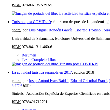
ISBN
978-84-1357-393-9.
Turismo post COVID-19
:
el turismo después de la pandemia glo
coord.
por
Luis Miguel Rondón García
,
Libertad Troitiño Torr
Universidad de Salamanca, Ediciones Universidad de Salamanc
ISBN
978-84-1311-460-6.
Resumen
Texto Completo Libro
La actividad turística española en 2017
:
edición 2018
coord.
por
Josep Antoni Ivars Baidal
,
Eduard Cristóbal Fransi
,
García
(
dir.
)
Síntesis : Asociación Española de Expertos Científicos en Tur
ISBN
9788491712701.