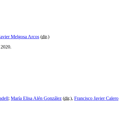
Javier Melgosa Arcos
(
dir.
)
 2020.
adell
;
María Elisa Alén González
(
dir.
),
Francisco Javier Calero