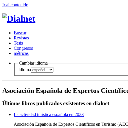
Ir al conteni
d
o
B
uscar
R
evistas
T
esis
Co
n
gresos
m
étricas
Cambiar idioma
Idioma
Asociación Española de Expertos Científi
Últimos libros publicados existentes en dialnet
La actividad turística española en 2023
Asociación Española de Expertos Científicos en Turismo (AEC