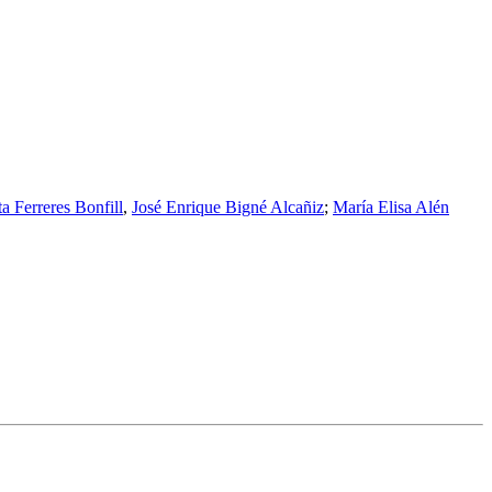
a Ferreres Bonfill
,
José Enrique Bigné Alcañiz
;
María Elisa Alén