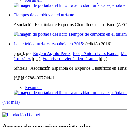
Resumen
Tiempos de cambios en el turismo
Asociación Española de Expertos Científicos en Turismo (AEC
La actividad turística española en 2015
:
(edición 2016)
coord.
por
Eugeni Aguiló Pérez
,
Josep Antoni Ivars Baidal
,
Mar
González
(
dir.
),
Francisco Javier Calero García
(
dir.
)
Síntesis : Asociación Española de Expertos Científicos en Tur
ISBN
9788490774441.
Resumen
(Ver más)
Acceso de usuarios registrados