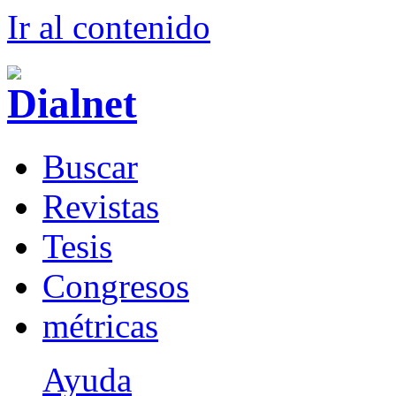
Ir al conteni
d
o
B
uscar
R
evistas
T
esis
Co
n
gresos
m
étricas
Ayuda