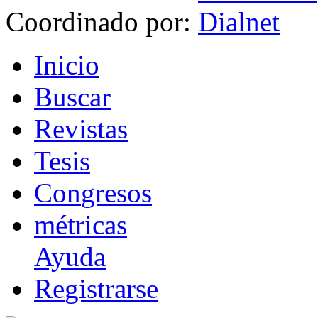
Coordinado por:
I
nicio
B
uscar
R
evistas
T
esis
Co
n
gresos
m
étricas
Ayuda
R
e
gistrarse