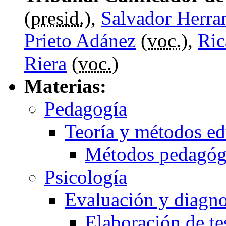
(
presid.
),
Salvador Herra
Prieto Adánez
(
voc.
),
Ric
Riera
(
voc.
)
Materias:
Pedagogía
Teoría y métodos ed
Métodos pedagóg
Psicología
Evaluación y diagno
Elaboración de te