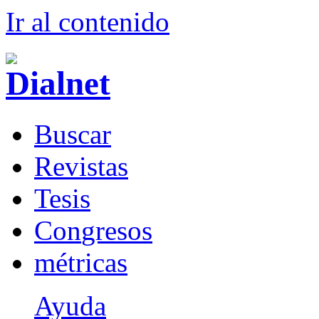
Ir al conteni
d
o
B
uscar
R
evistas
T
esis
Co
n
gresos
m
étricas
Ayuda