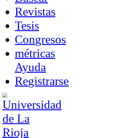
R
evistas
T
esis
Co
n
gresos
m
étricas
Ayuda
R
e
gistrarse