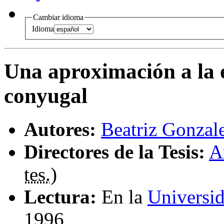
Cambiar idioma
Idioma
Una aproximación a la e
conyugal
Autores:
Beatriz Gonzal
Directores de la Tesis:
A
tes.
)
Lectura:
En la
Universid
1996