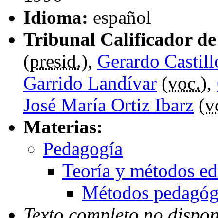
Idioma:
español
Tribunal Calificador de 
(
presid.
),
Gerardo Castill
Garrido Landívar
(
voc.
),
José María Ortiz Ibarz
(
v
Materias:
Pedagogía
Teoría y métodos ed
Métodos pedagóg
Texto completo no dispon