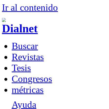
Ir al conteni
d
o
B
uscar
R
evistas
T
esis
Co
n
gresos
m
étricas
Ayuda