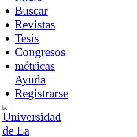
B
uscar
R
evistas
T
esis
Co
n
gresos
m
étricas
Ayuda
R
e
gistrarse