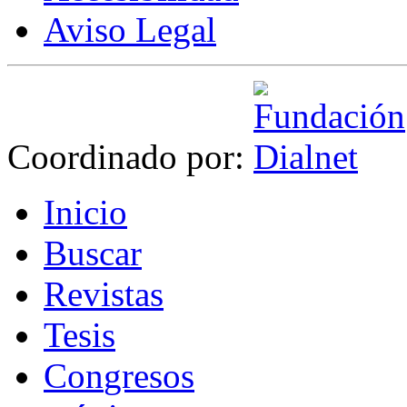
Aviso Legal
Coordinado por:
I
nicio
B
uscar
R
evistas
T
esis
Co
n
gresos