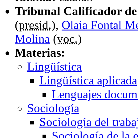
Tribunal Calificador de 
(
presid.
),
Olaia Fontal Me
Molina
(
voc.
)
Materias:
Lingüística
Lingüística aplicada
Lenguajes docum
Sociología
Sociología del traba
Sociología de la 