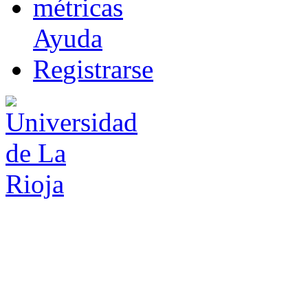
m
étricas
Ayuda
R
e
gistrarse