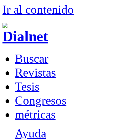
Ir al conteni
d
o
B
uscar
R
evistas
T
esis
Co
n
gresos
m
étricas
Ayuda