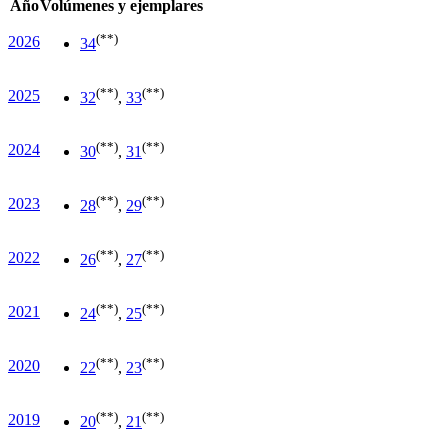
Año
Volúmenes y ejemplares
(**)
2026
34
(**)
(**)
2025
32
,
33
(**)
(**)
2024
30
,
31
(**)
(**)
2023
28
,
29
(**)
(**)
2022
26
,
27
(**)
(**)
2021
24
,
25
(**)
(**)
2020
22
,
23
(**)
(**)
2019
20
,
21