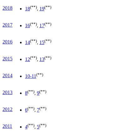
(**)
(**)
2018
18
,
19
(**)
(**)
2017
16
,
17
(**)
(**)
2016
14
,
15
(**)
(**)
2015
12
,
13
(**)
2014
10-11
(**)
(**)
2013
8
,
9
(**)
(**)
2012
6
,
7
(**)
(**)
2011
4
,
5