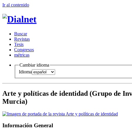
Ir al conteni
d
o
B
uscar
R
evistas
T
esis
Co
n
gresos
m
étricas
Cambiar idioma
Idioma
Arte y políticas de identidad
(Grupo de Inve
Murcia)
Información General