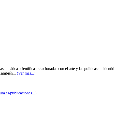
s temáticas científicas relacionadas con el arte y las políticas de identi
 También...
(Ver más...)
um.es/publicaciones...
)