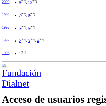
(**)
(**)
2000
9
,
10
(**)
(**)
1999
7
,
8
(**)
(**)
1998
5
,
6
(**)
(**)
(**)
1997
2
,
3
,
4
(**)
1996
1
Acceso de usuarios regi