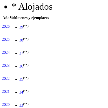
*
Alojados
Año
Volúmenes y ejemplares
(**)
2026
39
(**)
2025
38
(**)
2024
37
(**)
2023
36
(**)
2022
35
(**)
2021
34
(**)
2020
33