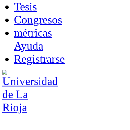
T
esis
Co
n
gresos
m
étricas
Ayuda
R
e
gistrarse