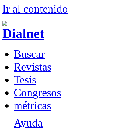
Ir al conteni
d
o
B
uscar
R
evistas
T
esis
Co
n
gresos
m
étricas
Ayuda