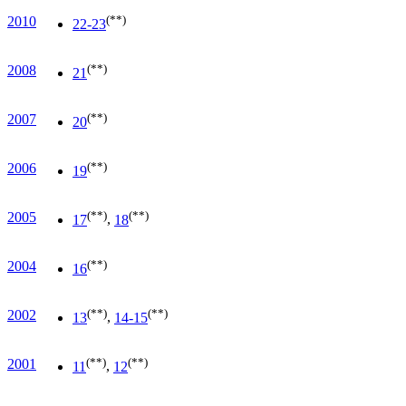
(**)
2010
22-23
(**)
2008
21
(**)
2007
20
(**)
2006
19
(**)
(**)
2005
17
,
18
(**)
2004
16
(**)
(**)
2002
13
,
14-15
(**)
(**)
2001
11
,
12