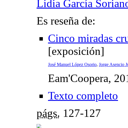
Lidia García Sorian
Es reseña de:
Cinco miradas cr
[exposición]
José Manuel López Osorio
,
Jorge Asencio J
Eam'Coopera, 20
Texto completo
págs.
127-127