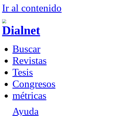
Ir al conteni
d
o
B
uscar
R
evistas
T
esis
Co
n
gresos
m
étricas
Ayuda