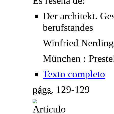
Es reseña de:
Der architekt. Ge
berufstandes
Winfried Nerding
München : Preste
Texto completo
págs.
129-129