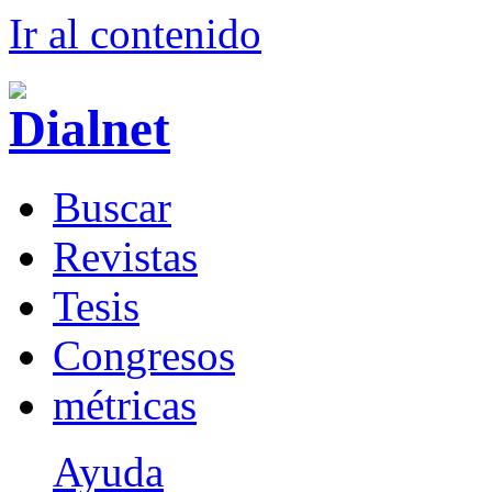
Ir al conteni
d
o
B
uscar
R
evistas
T
esis
Co
n
gresos
m
étricas
Ayuda