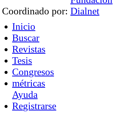
Coordinado por:
I
nicio
B
uscar
R
evistas
T
esis
Co
n
gresos
m
étricas
Ayuda
R
e
gistrarse