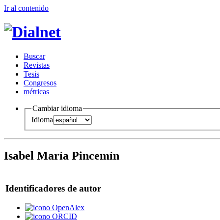
Ir al conteni
d
o
B
uscar
R
evistas
T
esis
Co
n
gresos
m
étricas
Cambiar idioma
Idioma
Isabel María Pincemín
Identificadores de autor
OpenAlex
ORCID