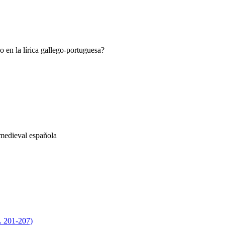
 en la lírica gallego-portuguesa?
a medieval española
. 201-207)