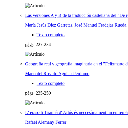
Las versiones A y B de la traducción castellana del "De
María Jesús Díez Garretas
,
José Manuel Fradejas Rueda
Texto completo
págs.
227-234
Geografía real y geografía imaginaria en el "Felixmarte
María del Rosario Aguilar Perdomo
Texto completo
págs.
235-250
L' episodi Tirantià d' Artús és neccesàriament un entremé
Rafael Alemany Ferrer