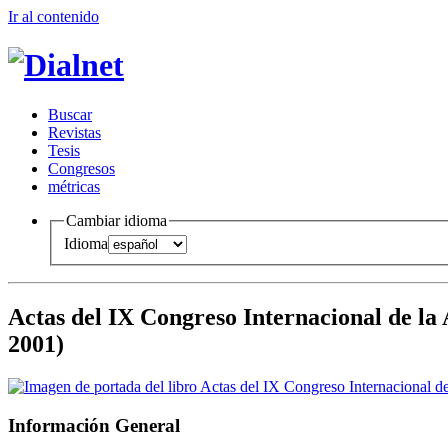
Ir al conteni
d
o
B
uscar
R
evistas
T
esis
Co
n
gresos
m
étricas
Cambiar idioma
Idioma
Actas del IX Congreso Internacional de la
2001)
Información General