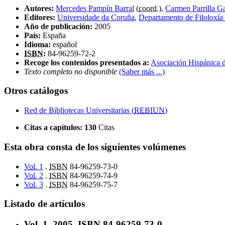
Autores:
Mercedes Pampín Barral
(
coord.
),
Carmen Parrilla Ga
Editores:
Universidade da Coruña
,
Departamento de Filoloxía
Año de publicación:
2005
País:
España
Idioma:
español
ISBN
:
84-96259-72-2
Recoge los contenidos presentados a:
Asociación Hispánica d
Texto completo no disponible
(Saber más ...)
Otros catálogos
Red de Bibliotecas Universitarias (
REBIUN
)
Citas a capítulos:
130
Citas
Esta obra consta de los siguientes volúmenes
Vol.
1
.
ISBN
84-96259-73-0
Vol.
2
.
ISBN
84-96259-74-9
Vol.
3
.
ISBN
84-96259-75-7
Listado de artículos
Vol.
1. 2005.
ISBN
84-96259-73-0