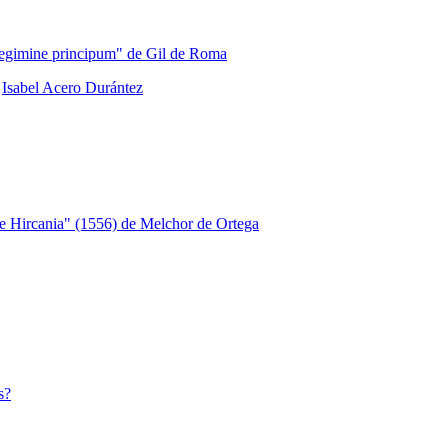
 regimine principum" de Gil de Roma
,
Isabel Acero Durántez
 de Hircania" (1556) de Melchor de Ortega
s?