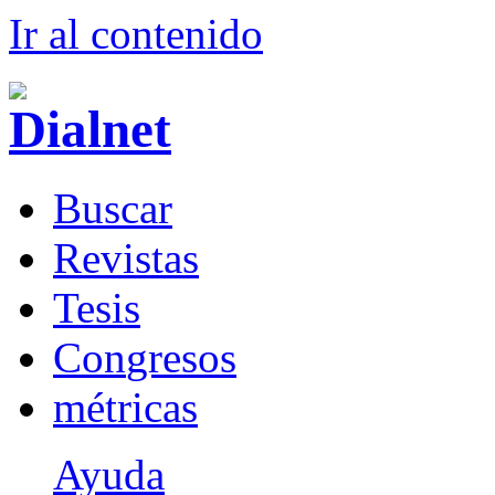
Ir al conteni
d
o
B
uscar
R
evistas
T
esis
Co
n
gresos
m
étricas
Ayuda