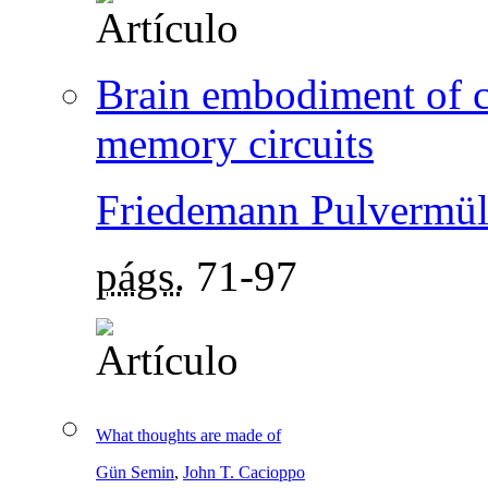
Brain embodiment of c
memory circuits
Friedemann Pulvermül
págs.
71-97
What thoughts are made of
Gün Semin
,
John T. Cacioppo