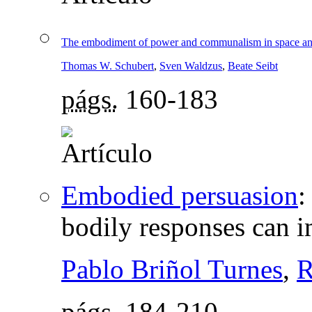
The embodiment of power and communalism in space and
Thomas W. Schubert
,
Sven Waldzus
,
Beate Seibt
págs.
160-183
Embodied persuasion
bodily responses can i
Pablo Briñol Turnes
,
R
págs.
184-210