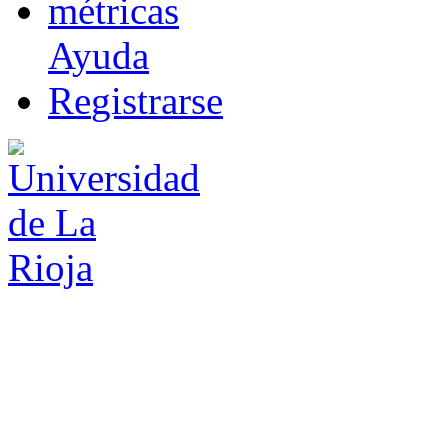
m
étricas
Ayuda
R
e
gistrarse