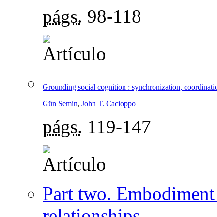
págs.
98-118
Grounding social cognition : synchronization, coordinati
Gün Semin
,
John T. Cacioppo
págs.
119-147
Part two. Embodiment 
relationships