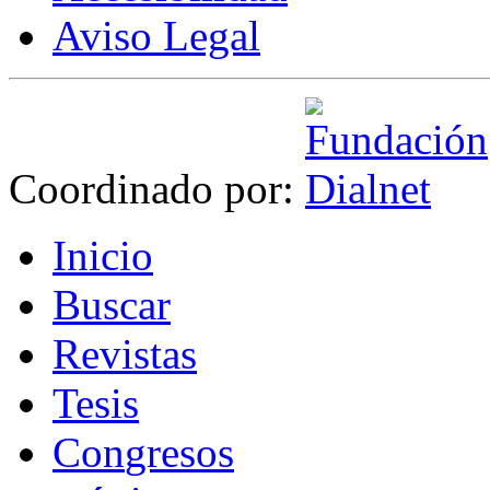
Aviso Legal
Coordinado por:
I
nicio
B
uscar
R
evistas
T
esis
Co
n
gresos