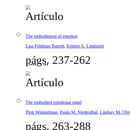
The embodiment of emotion
Lisa Feldman Barrett
,
Kristen A. Lindquist
págs.
237-262
The embodied emotional mind
Piotr Winkielman
,
Paula M. Niedenthal
,
Lindsay M. Ob
págs.
263-288