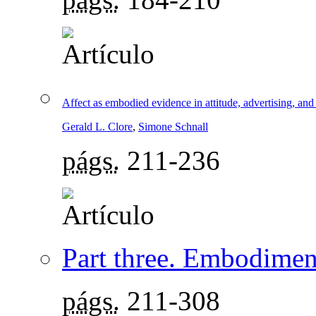
Affect as embodied evidence in attitude, advertising, and 
Gerald L. Clore
,
Simone Schnall
págs.
211-236
Part three. Embodiment
págs.
211-308