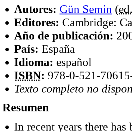
Autores:
Gün Semin
(
ed.
Editores:
Cambridge: Ca
Año de publicación:
20
País:
España
Idioma:
español
ISBN
:
978-0-521-70615
Texto completo no dispon
Resumen
In recent years there has