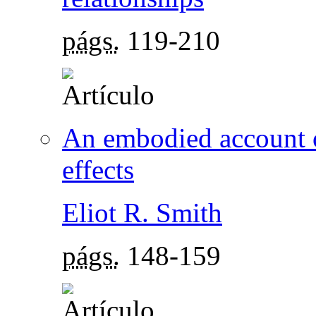
págs.
119-210
An embodied account of
effects
Eliot R. Smith
págs.
148-159