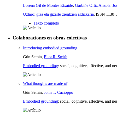
Lorena Gil de Montes Etxaide
,
Garbiñe Ortiz Anzola
,
Jo
Uztaro: giza eta gizarte-zientzien aldizkaria
,
ISSN
1130-
Texto completo
Colaboraciones en obras colectivas
Introducing embodied grounding
Gün Semin,
Eliot R. Smith
Embodied grounding
:
social, cognitive, affective, and n
What thoughts are made of
Gün Semin,
John T. Cacioppo
Embodied grounding
:
social, cognitive, affective, and n