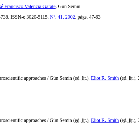
sé Francisco Valencia Garate
, Gün Semin
5738,
ISSN-e
3020-5115,
Nº. 41, 2002
,
págs.
47-63
euroscientific approaches
/ Gün Semin (
ed. lit.
),
Eliot R. Smith
(
ed. lit.
),
euroscientific approaches
/ Gün Semin (
ed. lit.
),
Eliot R. Smith
(
ed. lit.
),