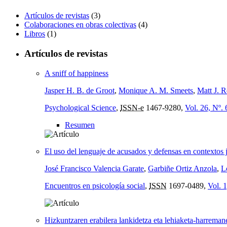
Artículos de revistas
(3)
Colaboraciones en obras colectivas
(4)
Libros
(1)
Artículos de revistas
A sniff of happiness
Jasper H. B. de Groot
,
Monique A. M. Smeets
,
Matt J. 
Psychological Science
,
ISSN-e
1467-9280,
Vol. 26, Nº. 
Resumen
El uso del lenguaje de acusados y defensas en contextos j
José Francisco Valencia Garate
,
Garbiñe Ortiz Anzola
,
L
Encuentros en psicología social
,
ISSN
1697-0489,
Vol. 1
Hizkuntzaren erabilera lankidetza eta lehiaketa-harreman