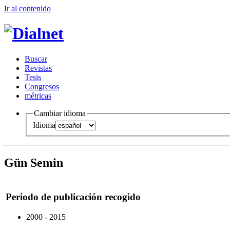
Ir al conteni
d
o
B
uscar
R
evistas
T
esis
Co
n
gresos
m
étricas
Cambiar idioma
Idioma
Gün Semin
Periodo de publicación recogido
2000 - 2015