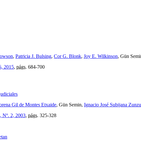
Rowson
,
Patricia J. Bulsing
,
Cor G. Blonk
,
Joy E. Wilkinson
, Gün Semi
6, 2015
,
págs.
684-700
udiciales
orena Gil de Montes Etxaide
, Gün Semin,
Ignacio José Subijana Zunz
, Nº. 2, 2003
,
págs.
325-328
etan