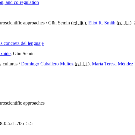
on, and co-regulation
euroscientific approaches
/ Gün Semin (
ed. lit.
),
Eliot R. Smith
(
ed. lit.
),
us concreta del lenguaje
txaide
, Gün Semin
y culturas
/
Domingo Caballero Muñoz
(
ed. lit.
),
María Teresa Méndez 
euroscientific approaches
8-0-521-70615-5