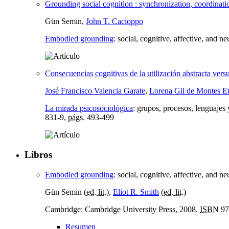
Grounding social cognition : synchronization, coordinati
Gün Semin,
John T. Cacioppo
Embodied grounding
:
social, cognitive, affective, and n
Consecuencias cognitivas de la utilización abstracta vers
José Francisco Valencia Garate
,
Lorena Gil de Montes E
La mirada psicosociológica
:
grupos, procesos, lenguajes 
831-9,
págs.
493-499
Libros
Embodied grounding
:
social, cognitive, affective, and n
Gün Semin (
ed. lit.
),
Eliot R. Smith
(
ed. lit.
)
Cambridge: Cambridge University Press, 2008.
ISBN
97
Resumen