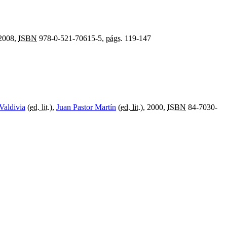
 2008,
ISBN
978-0-521-70615-5,
págs.
119-147
Valdivia
(
ed. lit.
),
Juan Pastor Martín
(
ed. lit.
), 2000,
ISBN
84-7030-