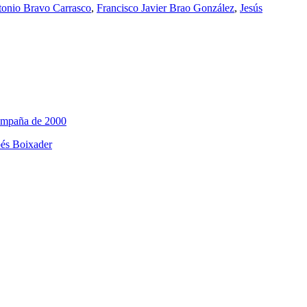
onio Bravo Carrasco
,
Francisco Javier Brao González
,
Jesús
Campaña de 2000
pés Boixader