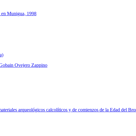
s en Munigua, 1998
a)
Gobain Ovejero Zappino
materiales arqueológicos calcolíticos y de comienzos de la Edad del Bro