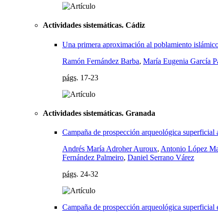
Actividades sistemáticas. Cádiz
Una primera aproximación al poblamiento islámico 
Ramón Fernández Barba
,
María Eugenia García P
págs.
17-23
Actividades sistemáticas. Granada
Campaña de prospección arqueológica superficial a
Andrés María Adroher Auroux
,
Antonio López Ma
Fernández Palmeiro
,
Daniel Serrano Várez
págs.
24-32
Campaña de prospección arqueológica superficial 