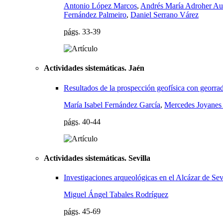
Antonio López Marcos
,
Andrés María Adroher A
Fernández Palmeiro
,
Daniel Serrano Várez
págs.
33-39
Actividades sistemáticas. Jaén
Resultados de la prospección geofísica con georra
María Isabel Fernández García
,
Mercedes Joyanes
págs.
40-44
Actividades sistemáticas. Sevilla
Investigaciones arqueológicas en el Alcázar de Se
Miguel Ángel Tabales Rodríguez
págs.
45-69