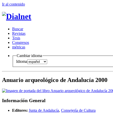
Ir al conteni
d
o
B
uscar
R
evistas
T
esis
Co
n
gresos
m
étricas
Cambiar idioma
Idioma
Anuario arqueológico de Andalucía 2000
Información General
Editores:
Junta de Andalucía
,
Consejería de Cultura