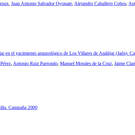
uroux
,
Juan Antonio Salvador Oyonate
,
Alejandro Caballero Cobos
,
Ant
dar en el yacimiento arqueológico de Los Villares de Andújar (Jaén). 
 Pérez
,
Antonio Ruiz Parrondo
,
Manuel Morales de la Cruz
,
Jaime Cla
villa. Campaña 2000