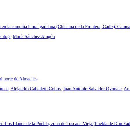
en la campiña litoral gaditana (Chiclana de la Frontera, Cádiz). Camp
antoja
,
María Sánchez Aragón
l norte de Almaciles
rcos
,
Alejandro Caballero Cobos
,
Juan Antonio Salvador Oyonate
,
Ant
en Los Llanos de la Puebla, zona de Toscana Vieja (Puebla de Don Fa