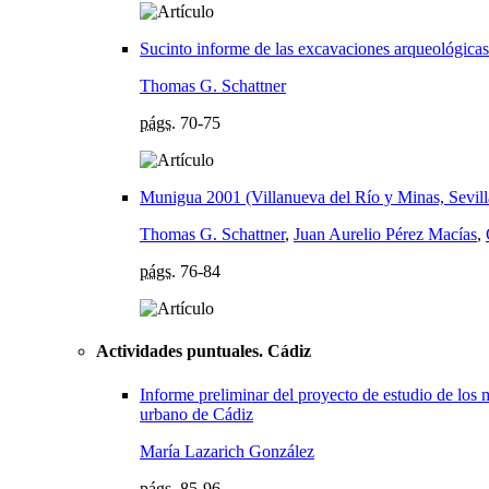
Sucinto informe de las excavaciones arqueológica
Thomas G. Schattner
págs.
70-75
Munigua 2001 (Villanueva del Río y Minas, Sevill
Thomas G. Schattner
,
Juan Aurelio Pérez Macías
,
págs.
76-84
Actividades puntuales. Cádiz
Informe preliminar del proyecto de estudio de los 
urbano de Cádiz
María Lazarich González
págs.
85-96