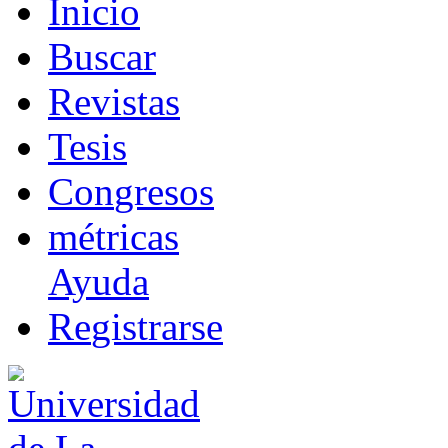
I
nicio
B
uscar
R
evistas
T
esis
Co
n
gresos
m
étricas
Ayuda
R
e
gistrarse