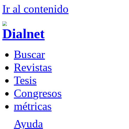
Ir al conteni
d
o
B
uscar
R
evistas
T
esis
Co
n
gresos
m
étricas
Ayuda