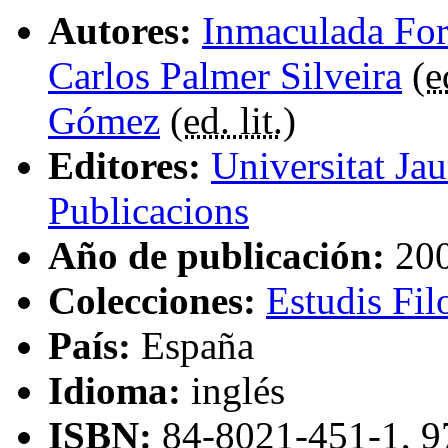
Autores:
Inmaculada Fo
Carlos Palmer Silveira
(
e
Gómez
(
ed. lit.
)
Editores:
Universitat Ja
Publicacions
Año de publicación:
20
Colecciones:
Estudis Fil
País:
España
Idioma:
inglés
ISBN
:
84-8021-451-1, 9