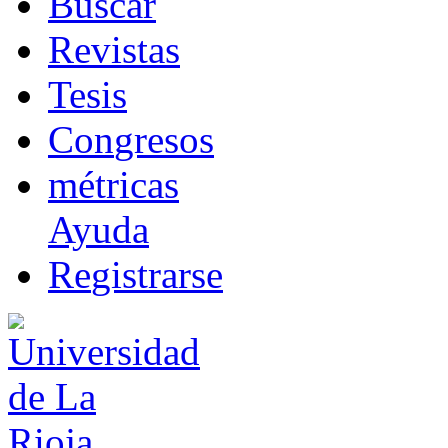
B
uscar
R
evistas
T
esis
Co
n
gresos
m
étricas
Ayuda
R
e
gistrarse