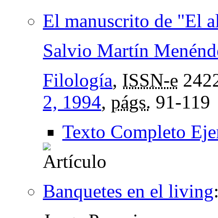
El manuscrito de "El a
Salvio Martín Menénd
Filología
,
ISSN-e
2422
2, 1994
,
págs.
91-119
Texto Completo Eje
Banquetes en el living