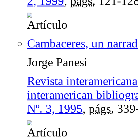
2, 1999
,
págs.
121-12
Cambaceres, un narra
Jorge Panesi
Revista interamericana
interamerican bibliogr
Nº. 3, 1995
,
págs.
339