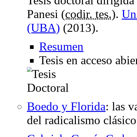
Tesis doctoral dirigid
Panesi (
codir. tes.
).
Un
(UBA)
(2013).
Resumen
Tesis en acceso abie
Boedo y Florida
:
las v
del radicalismo clásic