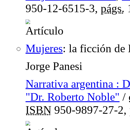
950-12-6515-3,
págs.
Mujeres
:
la ficción de
Jorge Panesi
Narrativa argentina : 
"Dr. Roberto Noble"
/
ISBN
950-9897-27-2,