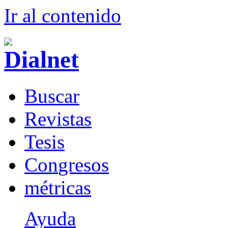
Ir al conteni
d
o
B
uscar
R
evistas
T
esis
Co
n
gresos
m
étricas
Ayuda