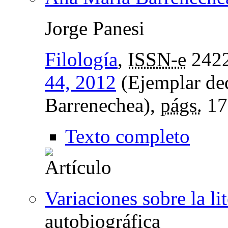
Jorge Panesi
Filología
,
ISSN-e
2422
44, 2012
(Ejemplar de
Barrenechea),
págs.
17
Texto completo
Variaciones sobre la li
autobiográfica