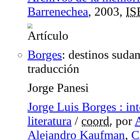
Barrenechea
, 2003,
IS
Borges
:
destinos sudam
traducción
Jorge Panesi
Jorge Luis Borges : in
literatura
/
coord.
por
Alejandro Kaufman
,
C