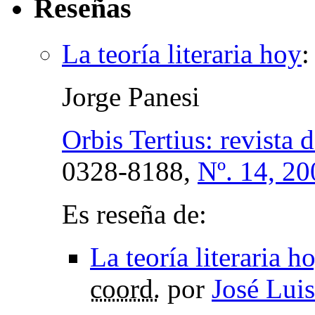
Reseñas
La teoría literaria hoy
Jorge Panesi
Orbis Tertius: revista de
0328-8188,
Nº. 14, 20
Es reseña de:
La teoría literaria h
coord.
por
José Lui