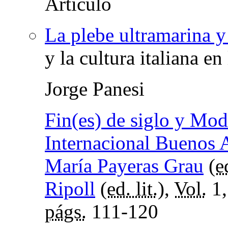
La plebe ultramarina y 
y la cultura italiana en
Jorge Panesi
Fin(es) de siglo y Mo
Internacional Buenos 
María Payeras Grau
(
ed
Ripoll
(
ed. lit.
),
Vol.
1,
págs.
111-120