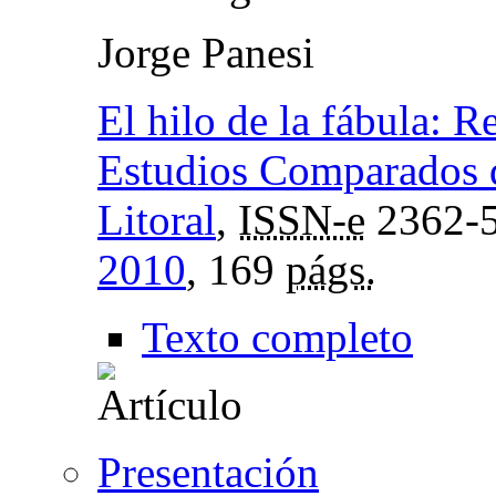
Jorge Panesi
El hilo de la fábula: R
Estudios Comparados d
Litoral
,
ISSN-e
2362-
2010
, 169
págs.
Texto completo
Presentación