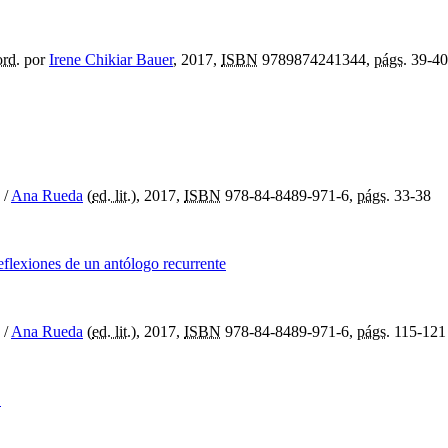
rd.
por
Irene Chikiar Bauer
, 2017,
ISBN
9789874241344,
págs.
39-40
/
Ana Rueda
(
ed. lit.
), 2017,
ISBN
978-84-8489-971-6,
págs.
33-38
lexiones de un antólogo recurrente
/
Ana Rueda
(
ed. lit.
), 2017,
ISBN
978-84-8489-971-6,
págs.
115-121
"