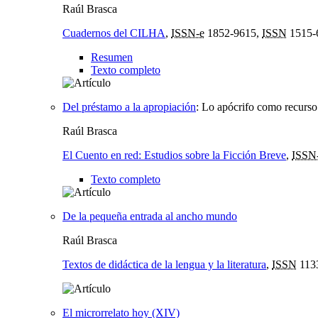
Raúl Brasca
Cuadernos del CILHA
,
ISSN-e
1852-9615,
ISSN
1515-
Resumen
Texto completo
Del préstamo a la apropiación
:
Lo apócrifo como recurso 
Raúl Brasca
El Cuento en red: Estudios sobre la Ficción Breve
,
ISSN
Texto completo
De la pequeña entrada al ancho mundo
Raúl Brasca
Textos de didáctica de la lengua y la literatura
,
ISSN
113
El microrrelato hoy (XIV)