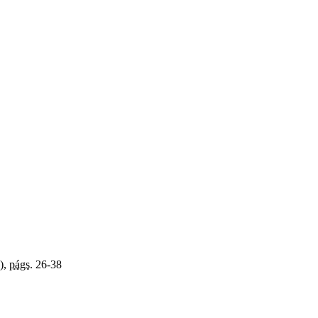
a),
págs.
26-38