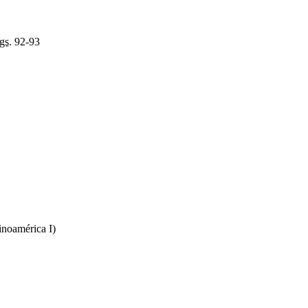
gs.
92-93
inoamérica I)