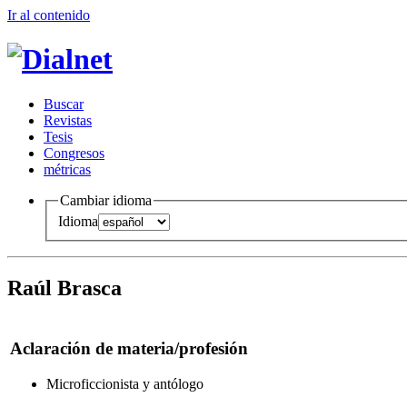
Ir al conteni
d
o
B
uscar
R
evistas
T
esis
Co
n
gresos
m
étricas
Cambiar idioma
Idioma
Raúl Brasca
Aclaración de materia/profesión
Microficcionista y antólogo