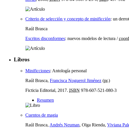
Criterio de selección y concepto de minificción
:
un derrot
Raúl Brasca
Escritos disconformes
:
nuevos modelos de lectura
/
coord
Libros
Minificciones
:
Antología personal
Raúl Brasca,
Francisca Noguerol Jiménez
(
pr.
)
Ficticia Editorial, 2017.
ISBN
978-607-521-080-3
Resumen
Cuentos de magia
Raúl Brasca,
Andrés Neuman
, Olga Rienda,
Viviana Pale