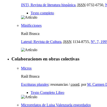
INTI, Revista de literatura hispánica
,
ISSN
0732-6750,
N
Texto completo
Minificciones
Raúl Brasca
Lateral: Revista de Cultura
,
ISSN
1134-8755,
Nº. 7, 199
Colaboraciones en obras colectivas
Micros
Raúl Brasca
Escrituras plurales
:
resonancias
/
coord.
por
M. Carmen D
Texto Completo Libro
Microrrelatos de Luisa Valenzuela engordados