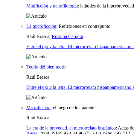
Minificción y nanofilología
:
latitudes de la hiperbrevedad
La microficción
:
Reflexiones en contrapunto
Raúl Brasca,
Rosalba Campra
Entre el ojo y la letra. El microrrelato hispanoamericano 
Teoría del bien morir
Raúl Brasca
Entre el ojo y la letra. El microrrelato hispanoamericano 
Microficción
:
el juego de lo aparente
Raúl Brasca
La era de la brevedad, el microrrelato hispánico
:
Actas de
Rivas
, 2008,
ISBN
978-84-96675-23-0,
págs.
497-512