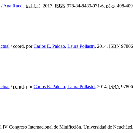
/
Ana Rueda
(
ed. lit.
), 2017,
ISBN
978-84-8489-971-6,
págs.
408-409
actual
/
coord.
por
Carlos E. Paldao
,
Laura Pollastri
, 2014,
ISBN
97806
actual
/
coord.
por
Carlos E. Paldao
,
Laura Pollastri
, 2014,
ISBN
97806
l IV Congreso Internacional de Minificción, Universidad de Neuchâtel