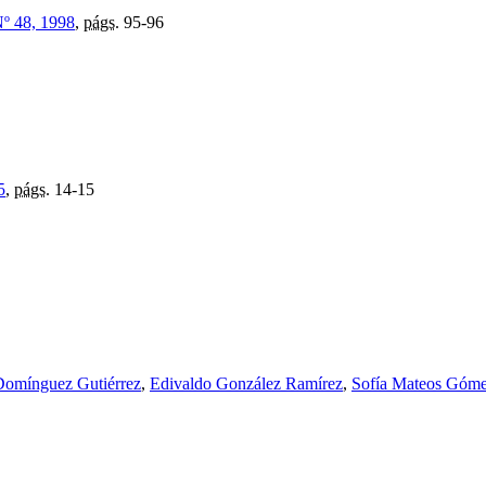
º 48, 1998
,
págs.
95-96
5
,
págs.
14-15
omínguez Gutiérrez
,
Edivaldo González Ramírez
,
Sofía Mateos Góm