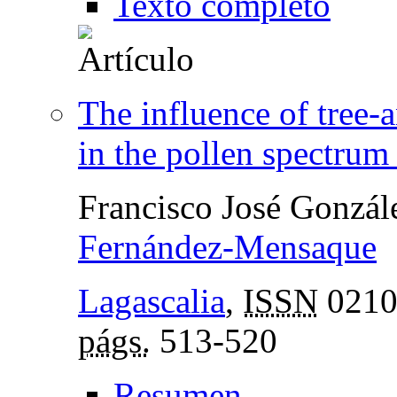
Texto completo
The influence of tree-
in the pollen spectru
Francisco José Gonzá
Fernández-Mensaque
Lagascalia
,
ISSN
0210
págs.
513-520
Resumen