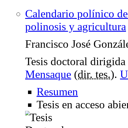
Calendario polínico de
polinosis y agricultura
Francisco José Gonzál
Tesis doctoral dirigid
Mensaque
(
dir. tes.
).
U
Resumen
Tesis en acceso abie