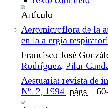
Aeromicroflora de la a
en la alergia respirator
Francisco José Gonzá
Rodríguez
,
Pilar Can
Aestuaria: revista de i
Nº. 2, 1994
,
págs.
160