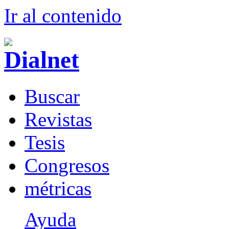
Ir al conteni
d
o
B
uscar
R
evistas
T
esis
Co
n
gresos
m
étricas
Ayuda