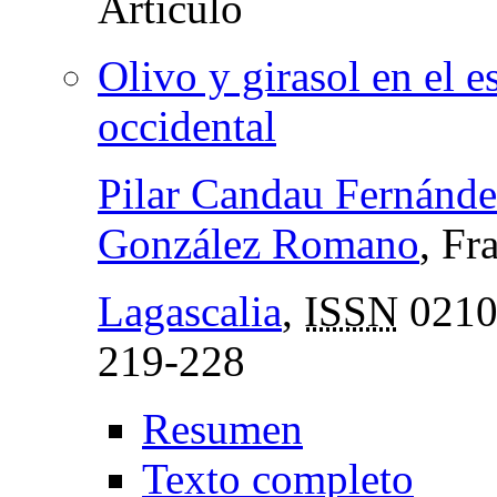
Olivo y girasol en el 
occidental
Pilar Candau Fernánd
González Romano
, Fr
Lagascalia
,
ISSN
0210
219-228
Resumen
Texto completo