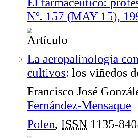
El farmacéutico: profe
Nº. 157 (MAY 15), 19
La aeropalinología co
cultivos
:
los viñedos 
Francisco José Gonzá
Fernández-Mensaque
Polen
,
ISSN
1135-840