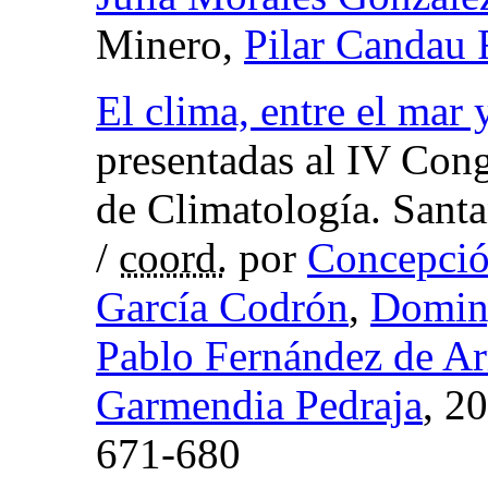
Minero,
Pilar Candau
El clima, entre el mar
presentadas al IV Con
de Climatología. Sant
/
coord.
por
Concepció
García Codrón
,
Doming
Pablo Fernández de A
Garmendia Pedraja
, 2
671-680