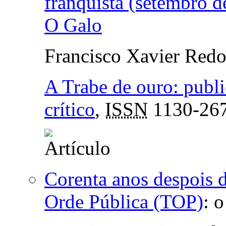
franquista (setembro d
O Galo
Francisco Xavier Red
A Trabe de ouro: publ
crítico
,
ISSN
1130-26
Corenta anos despois d
Orde Pública (TOP)
:
o