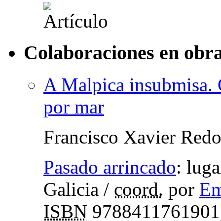
Colaboraciones en obra
A Malpica insubmisa. G
por mar
Francisco Xavier Red
Pasado arrincado
:
luga
Galicia
/
coord.
por
Em
ISBN
9788411761901