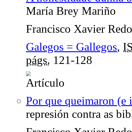
María Brey Mariño
Francisco Xavier Red
Galegos = Gallegos
,
I
págs.
121-128
Por que queimaron (e i
represión contra as bib
Francisco Xavier Red