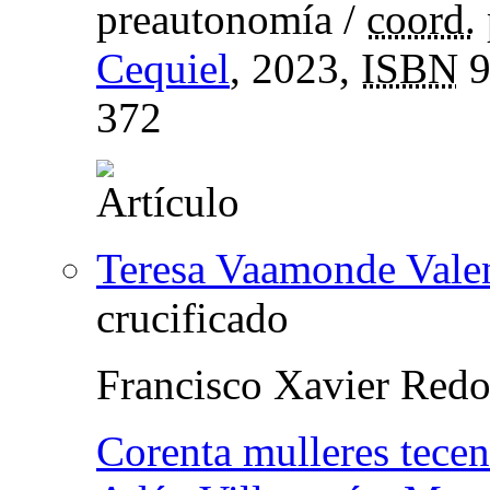
preautonomía
/
coord.
Cequiel
, 2023,
ISBN
9
372
Teresa Vaamonde Vale
crucificado
Francisco Xavier Red
Corenta mulleres tece