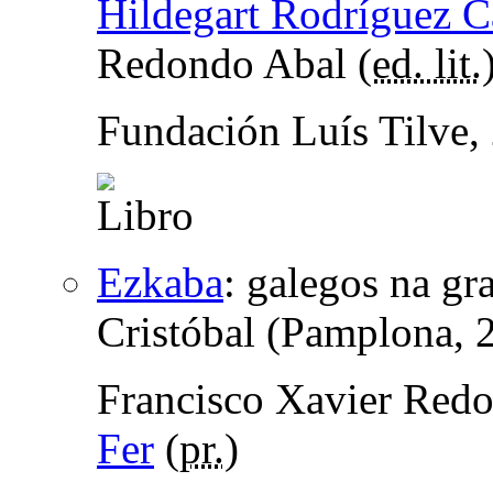
Hildegart Rodríguez Ca
Redondo Abal (
ed. lit.
Fundación Luís Tilve,
Ezkaba
:
galegos na gr
Cristóbal (Pamplona, 
Francisco Xavier Red
Fer
(
pr.
)