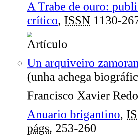
A Trabe de ouro: publ
crítico
,
ISSN
1130-26
Un arquiveiro zamora
(unha achega biográfic
Francisco Xavier Red
Anuario brigantino
,
I
págs.
253-260