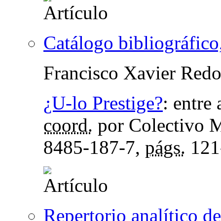
Catálogo bibliográfico,
Francisco Xavier Red
¿U-lo Prestige?
:
entre 
coord.
por Colectivo M
8485-187-7,
págs.
121
Repertorio analítico de