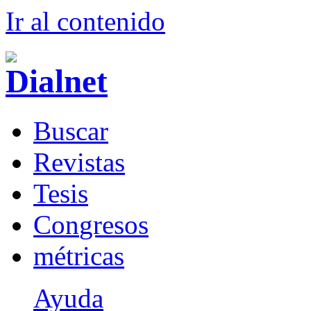
Ir al conteni
d
o
B
uscar
R
evistas
T
esis
Co
n
gresos
m
étricas
Ayuda