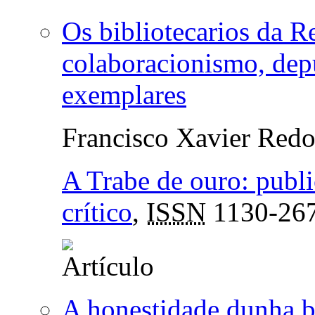
Os bibliotecarios da R
colaboracionismo, depu
exemplares
Francisco Xavier Red
A Trabe de ouro: publ
crítico
,
ISSN
1130-26
A honestidade dunha bi