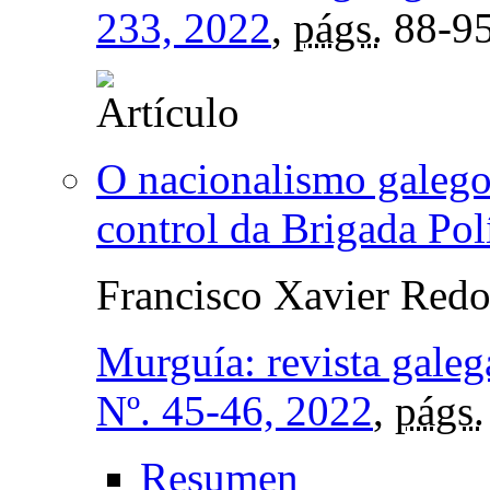
233, 2022
,
págs.
88-9
O nacionalismo galego 
control da Brigada Pol
Francisco Xavier Red
Murguía: revista galega
Nº. 45-46, 2022
,
págs.
Resumen