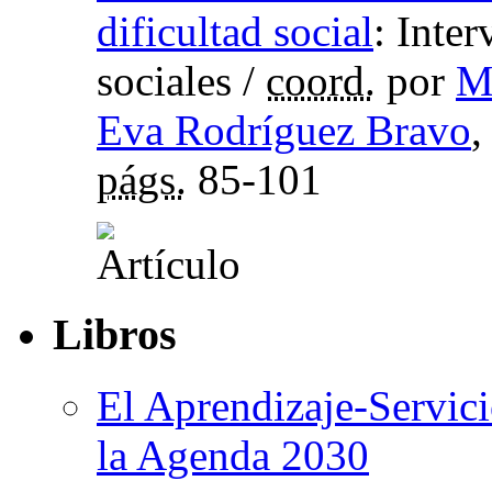
dificultad social
:
Inter
sociales
/
coord.
por
M
Eva Rodríguez Bravo
,
págs.
85-101
Libros
El Aprendizaje-Servicio
la Agenda 2030