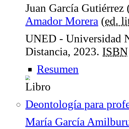
Juan García Gutiérrez 
Amador Morera
(
ed. li
UNED - Universidad N
Distancia, 2023.
ISBN
Resumen
Deontología para profe
María García Amilbur