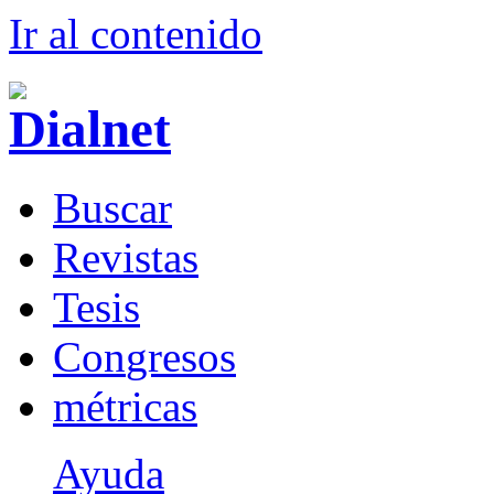
Ir al conteni
d
o
B
uscar
R
evistas
T
esis
Co
n
gresos
m
étricas
Ayuda