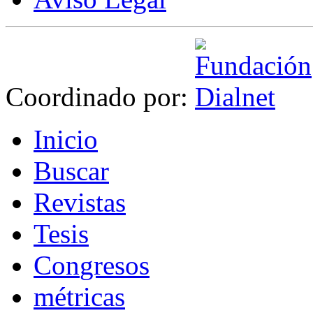
Coordinado por:
I
nicio
B
uscar
R
evistas
T
esis
Co
n
gresos
m
étricas