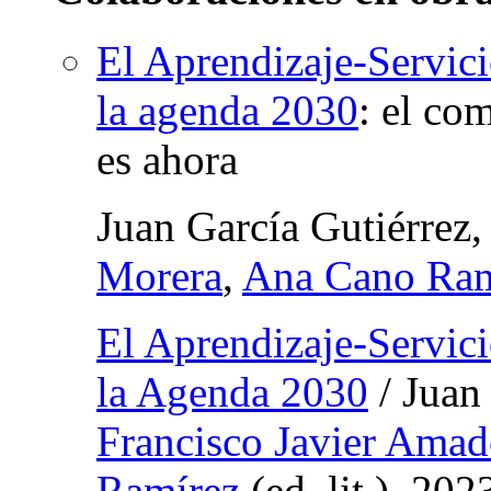
El Aprendizaje-Servicio
la agenda 2030
:
el com
es ahora
Juan García Gutiérrez
Morera
,
Ana Cano Ram
El Aprendizaje-Servicio
la Agenda 2030
/ Juan 
Francisco Javier Ama
Ramírez
(
ed. lit.
), 202