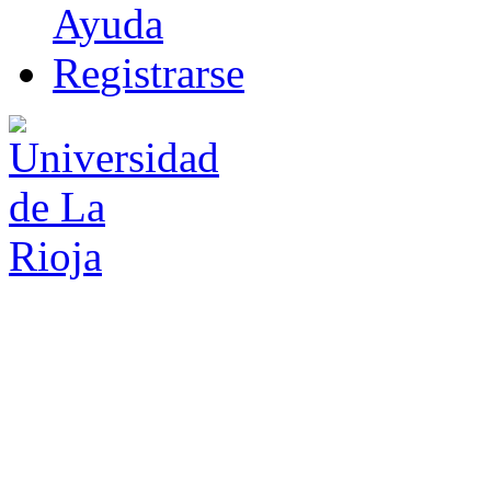
Ayuda
R
e
gistrarse