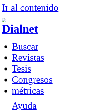
Ir al conteni
d
o
B
uscar
R
evistas
T
esis
Co
n
gresos
m
étricas
Ayuda