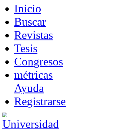
I
nicio
B
uscar
R
evistas
T
esis
Co
n
gresos
m
étricas
Ayuda
R
e
gistrarse